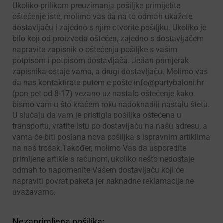
Ukoliko prilikom preuzimanja pošiljke primijetite
oštećenje iste, molimo vas da na to odmah ukažete
dostavljaču i zajedno s njim otvorite pošiljku. Ukoliko je
bilo koji od proizvoda oštećen, zajedno s dostavljačem
napravite zapisnik o oštećenju pošiljke s vašim
potpisom i potpisom dostavljača. Jedan primjerak
zapisnika ostaje vama, a drugi dostavljaču. Molimo vas
da nas kontaktirate putem e-pošte info@partybaloni.hr
(pon-pet od 8-17) vezano uz nastalo oštećenje kako
bismo vam u što kraćem roku nadoknadili nastalu štetu.
U slučaju da vam je pristigla pošiljka oštećena u
transportu, vratite istu po dostavljaču na našu adresu, a
vama će biti poslana nova pošiljka s ispravnim artiklima
na naš trošak.Također, molimo Vas da usporedite
primljene artikle s računom, ukoliko nešto nedostaje
odmah to napomenite Vašem dostavljaču koji će
napraviti povrat paketa jer naknadne reklamacije ne
uvažavamo.
Nezaprimljena pošiljka: