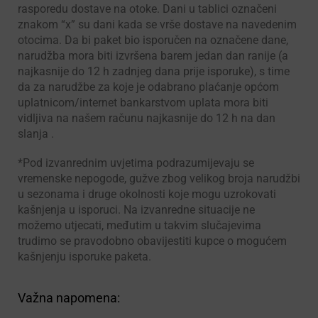
rasporedu dostave na otoke. Dani u tablici označeni
znakom “x” su dani kada se vrše dostave na navedenim
otocima. Da bi paket bio isporučen na označene dane,
narudžba mora biti izvršena barem jedan dan ranije (a
najkasnije do 12 h zadnjeg dana prije isporuke), s time
da za narudžbe za koje je odabrano plaćanje općom
uplatnicom/internet bankarstvom uplata mora biti
vidljiva na našem računu najkasnije do 12 h na dan
slanja .
*Pod izvanrednim uvjetima podrazumijevaju se
vremenske nepogode, gužve zbog velikog broja narudžbi
u sezonama i druge okolnosti koje mogu uzrokovati
kašnjenja u isporuci. Na izvanredne situacije ne
možemo utjecati, međutim u takvim slučajevima
trudimo se pravodobno obavijestiti kupce o mogućem
kašnjenju isporuke paketa.
Važna napomena: