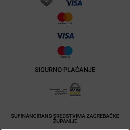
SIGURNO PLAĆANJE
SUFINANCIRANO SREDSTVIMA ZAGREBAČKE
ŽUPANIJE