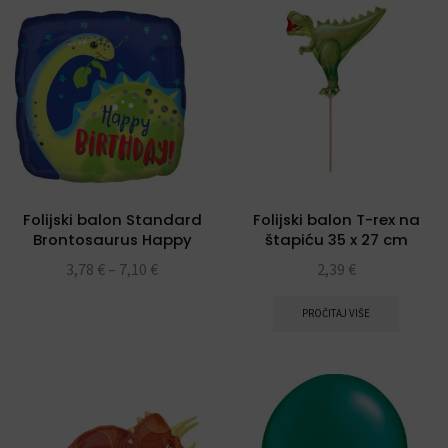
Folijski balon Standard
Folijski balon T-rex na
Brontosaurus Happy
štapiću 35 x 27 cm
Birthday
3,78
€
–
7,10
€
2,39
€
PROČITAJ VIŠE