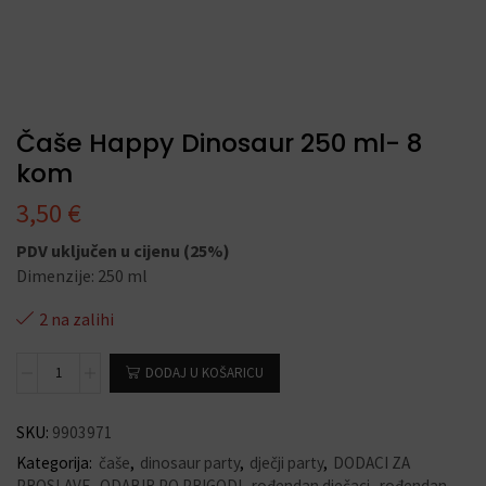
Čaše Happy Dinosaur 250 ml- 8
kom
3,50
€
PDV uključen u cijenu (25%)
Dimenzije: 250 ml
2 na zalihi
DODAJ U KOŠARICU
SKU:
9903971
Kategorija:
čaše
,
dinosaur party
,
dječji party
,
DODACI ZA
PROSLAVE
,
ODABIR PO PRIGODI
,
rođendan dječaci
,
rođendan