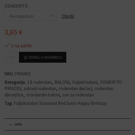
ODABERITE:
Obriši
3,65
€
1 na zalihi
DODAJ U KOŠARICU
SKU:
3906801
Kategorija:
18 rođendan
,
BALONI
,
folijski baloni
,
ODABIR PO
PRIGODI
,
odrasli rođendan
,
rođendan dječaci
,
rođendan
djevojčice
,
standardni baloni
,
sve za rođendan
Tag:
Folijski balon Standard Red Satin Happy Birthday
OPIS