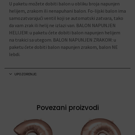
U paketu možete dobiti balon u obliku broja napunjen
helijem, zrakom ili nenapuhani balon. Fo-lijski balon ima
samozatvarajući ventil koji se automatski zatvara, tako
da vam zrak ili helij ne izlazi van. BALON NAPUNJEN
HELIJEM: u paketu ćete dobiti balon napunjen helijem
na trakici sa utegom. BALON NAPUNJEN ZRAKOM: u
paketu ćete dobiti balon napunjen zrakom, balon NE
lebdi.
UPOZORENJE:
Povezani proizvodi