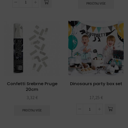
PROČITAJ VIŠE
Confetti Srebrne Pruge
Dinosaurs party box set
20cm
3,32
€
17,25
€
PROČITAJ VIŠE