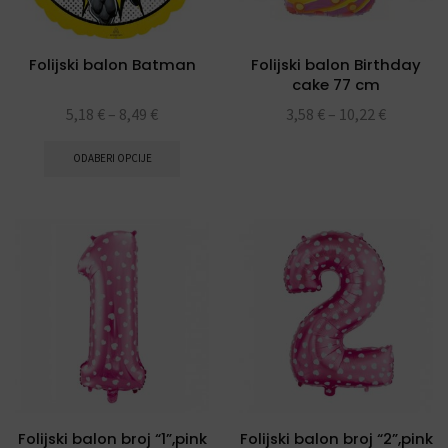
Folijski balon Batman
Folijski balon Birthday
cake 77 cm
5,18
€
–
8,49
€
3,58
€
–
10,22
€
ODABERI OPCIJE
Folijski balon broj “1”,pink
Folijski balon broj “2”,pink