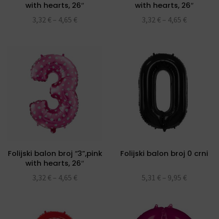
with hearts, 26″
with hearts, 26″
3,32
€
–
4,65
€
3,32
€
–
4,65
€
Folijski balon broj “3”,pink
Folijski balon broj 0 crni
with hearts, 26″
3,32
€
–
4,65
€
5,31
€
–
9,95
€