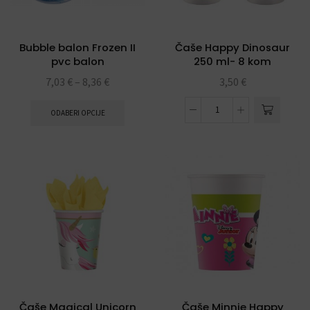
Bubble balon Frozen II
Čaše Happy Dinosaur
pvc balon
250 ml- 8 kom
7,03
€
–
8,36
€
3,50
€
ODABERI OPCIJE
Čaše Magical Unicorn
Čaše Minnie Happy