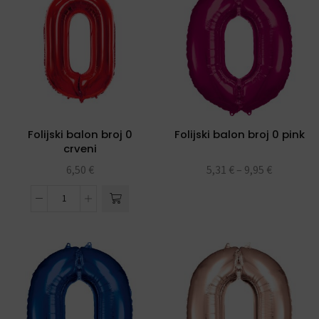
Folijski balon broj 0
Folijski balon broj 0 pink
crveni
6,50
€
5,31
€
–
9,95
€