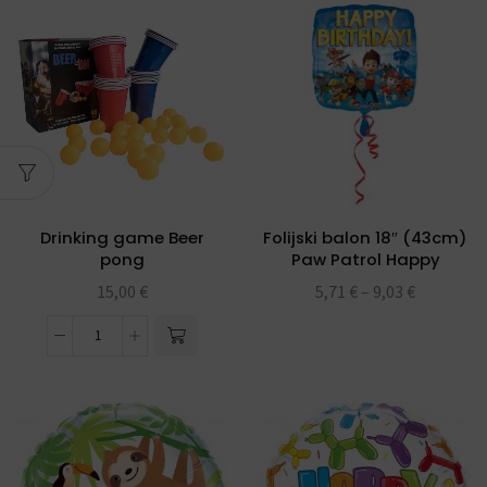
Drinking game Beer
Folijski balon 18″ (43cm)
pong
Paw Patrol Happy
Birthday
15,00
€
5,71
€
–
9,03
€