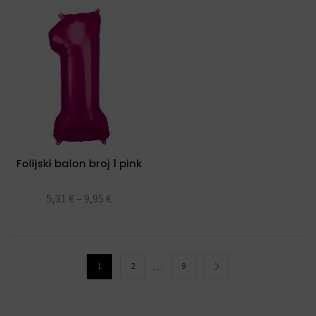
Folijski balon broj 1 pink
5,31
€
–
9,95
€
…
1
2
9