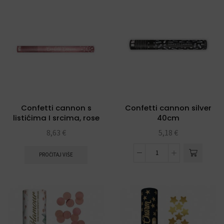
Confetti cannon s
Confetti cannon silver
listićima I srcima, rose
40cm
gold 60cm
8,63
€
5,18
€
PROČITAJ VIŠE