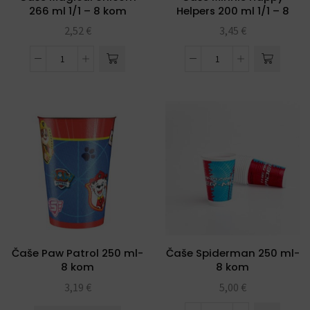
266 ml 1/1 – 8 kom
Helpers 200 ml 1/1 – 8
kom
2,52
€
3,45
€
Čaše Paw Patrol 250 ml-
Čaše Spiderman 250 ml-
8 kom
8 kom
3,19
€
5,00
€