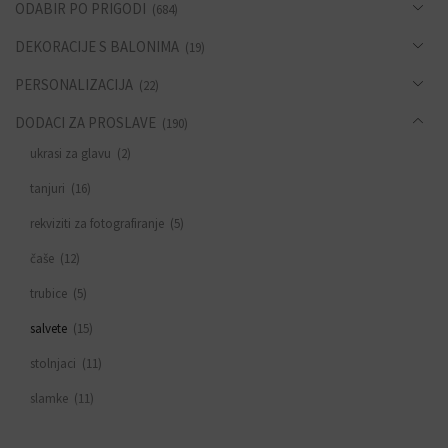
ODABIR PO PRIGODI
(684)
DEKORACIJE S BALONIMA
(19)
PERSONALIZACIJA
(22)
DODACI ZA PROSLAVE
(190)
ukrasi za glavu
(2)
tanjuri
(16)
rekviziti za fotografiranje
(5)
čaše
(12)
trubice
(5)
salvete
(15)
stolnjaci
(11)
slamke
(11)
zastavice i girlande
(6)