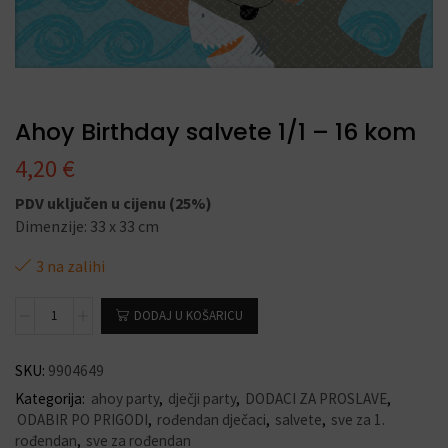
Ahoy Birthday salvete 1/1 – 16 kom
4,20
€
PDV uključen u cijenu (25%)
Dimenzije: 33 x 33 cm
3 na zalihi
DODAJ U KOŠARICU
SKU:
9904649
Kategorija:
ahoy party
,
dječji party
,
DODACI ZA PROSLAVE
,
ODABIR PO PRIGODI
,
rođendan dječaci
,
salvete
,
sve za 1.
rođendan
,
sve za rođendan