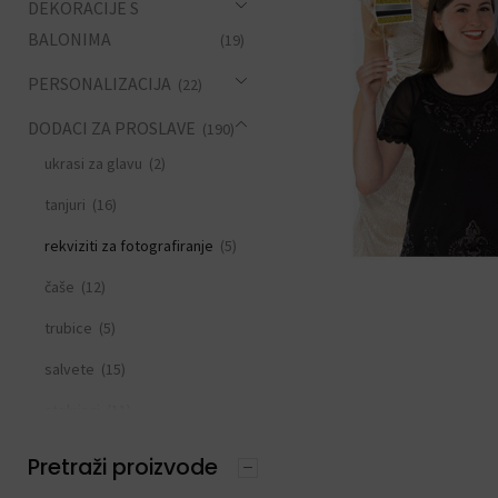
DEKORACIJE S
BALONIMA
(19)
PERSONALIZACIJA
(22)
DODACI ZA PROSLAVE
(190)
ukrasi za glavu
(2)
tanjuri
(16)
rekviziti za fotografiranje
(5)
čaše
(12)
trubice
(5)
salvete
(15)
stolnjaci
(11)
slamke
(11)
Pretraži proizvode
zastavice i girlande
(6)