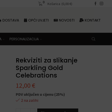
0
Besplatna dostava iznad 70 €
Košarica
(
0,00
€
)
DOSTAVA
OPĆI UVJETI
NOVOSTI
KONTAKT
A
PERSONALIZACIJA
Rekviziti za slikanje
Sparkling Gold
Celebrations
12,00
€
PDV uključen u cijenu (25%)
2 na zalihi