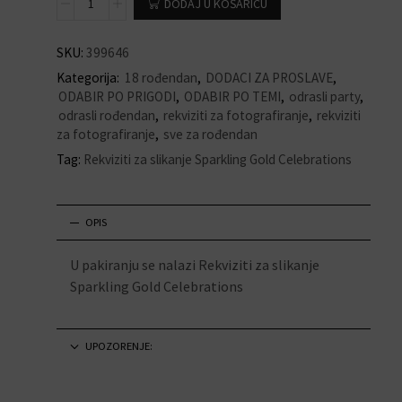
DODAJ U KOŠARICU
SKU:
399646
Kategorija:
18 rođendan
,
DODACI ZA PROSLAVE
,
ODABIR PO PRIGODI
,
ODABIR PO TEMI
,
odrasli party
,
odrasli rođendan
,
rekviziti za fotografiranje
,
rekviziti
za fotografiranje
,
sve za rođendan
Tag:
Rekviziti za slikanje Sparkling Gold Celebrations
OPIS
U pakiranju se nalazi Rekviziti za slikanje
Sparkling Gold Celebrations
UPOZORENJE: