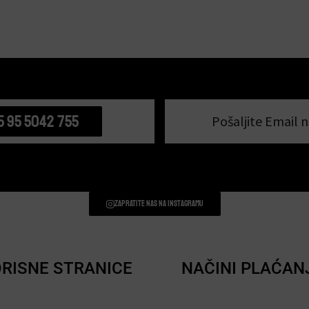
5 95 5042 755
Pošaljite Email n
Zapratite nas na instagramu
RISNE STRANICE
NAČINI PLAĆAN