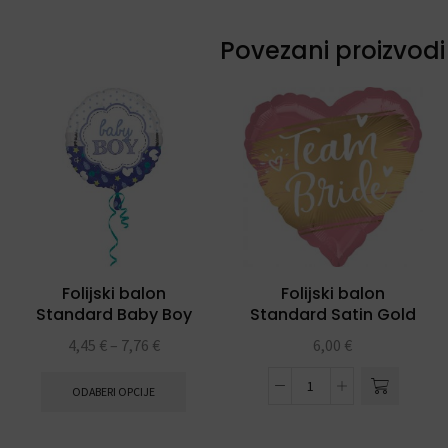
Povezani proizvodi
Folijski balon
Folijski balon
Standard Baby Boy
Standard Satin Gold
Scallop
Team Bride
4,45
€
–
7,76
€
6,00
€
ODABERI OPCIJE