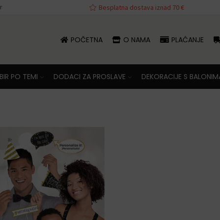
r
va iznad 70 €
Besplatna dostava iznad 70 €
POČETNA
O NAMA
PLAĆANJE
IR PO TEMI
DODACI ZA PROSLAVE
DEKORACIJE S BALONIM