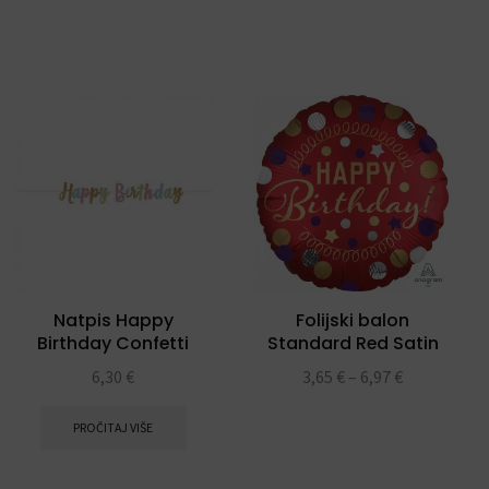
Natpis Happy
Folijski balon
Birthday Confetti
Standard Red Satin
Happy Birthday
6,30
€
3,65
€
–
6,97
€
PROČITAJ VIŠE