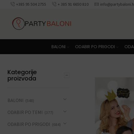
+385 95 504 2755
+ 385 91 6650 810
info@partybaloni.h
Besplatna dosta
BALONI
ODABIR PO PRIGODI
ODAB
Kategorije
proizvoda
BALONI
(548)
ODABIR PO TEMI
(377)
ODABIR PO PRIGODI
(684)