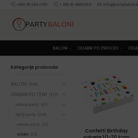
+385 95 504 2755
+ 385 91 6650 810
info@partybaloni.h
Besplatna dosta
BALONI
ODABIR PO PRIGODI
ODAB
Kategorije proizvoda
BALONI
(548)
ODABIR PO TEMI
(377)
odrasli party
(67)
dječji party
(320)
minnie party
(22)
Confetti Birthday
ostalo
(52)
salvete 1/1-20 kom