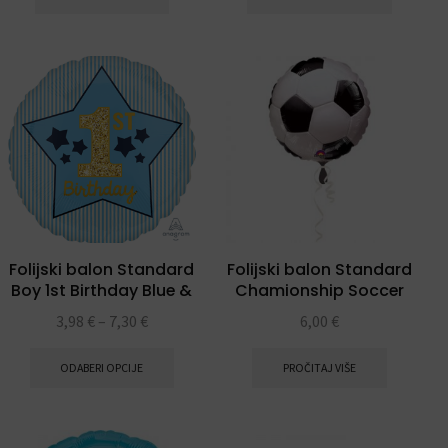
Folijski balon Standard
Folijski balon Standard
Boy 1st Birthday Blue &
Chamionship Soccer
Gold
lopta
3,98
€
–
7,30
€
6,00
€
ODABERI OPCIJE
PROČITAJ VIŠE