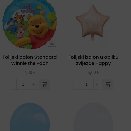
Folijski balon Standard
Folijski balon u obliku
Winnie the Pooh
zvijezde Happy
Birthday 40 cm
7,00
€
5,00
€