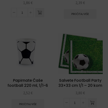
Pink&Gold
1,86
€
2,39
€
PROČITAJ VIŠE
Papirnate Čaše
Salvete Football Party
football 220 ml, 1/1-6
33×33 cm 1/1 – 20 kom
kom
2,52
€
3,80
€
PROČITAJ VIŠE