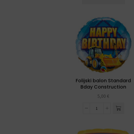
ahoy party
(8)
ODABIR PO PRIGODI
(684)
DEKORACIJE S
BALONIMA
(19)
+2 more
Folijski balon Standard
Bday Construction
Zone 18″
5,00
€