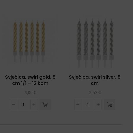
Svjećica, swirl gold, 8
Svjećica, swirl silver, 8
cm 1/1 – 12 kom
cm
4,00
€
2,52
€