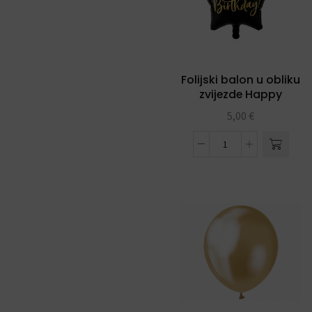
Folijski balon u obliku
zvijezde Happy
Birthday black 40 cm
5,00
€