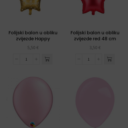
Folijski balon u obliku
Folijski balon u obliku
zvijezde Happy
zvijezde red 48 cm
Birthday gold 40 cm
5,50
€
3,50
€