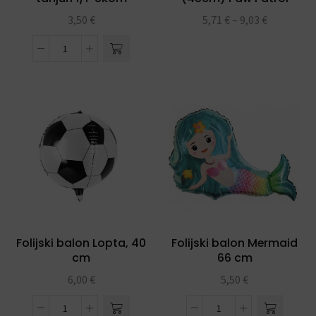
Happy Birthday
3,50
€
5,71
€
–
9,03
€
Folijski balon Lopta, 40
Folijski balon Mermaid
cm
66 cm
6,00
€
5,50
€