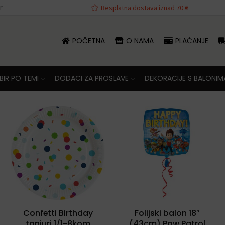
r
va iznad 70 €
Besplatna dostava iznad 70 €
POČETNA
O NAMA
PLAĆANJE
IR PO TEMI
DODACI ZA PROSLAVE
DEKORACIJE S BALONIM
Confetti Birthday
Folijski balon 18″
tanjuri 1/1-8kom
(43cm) Paw Patrol