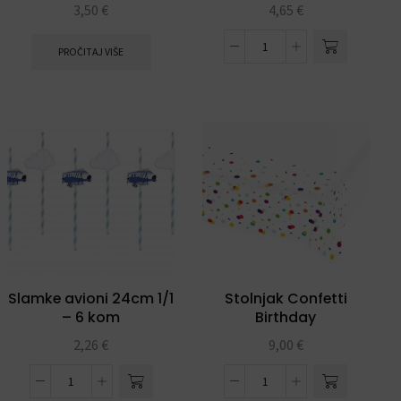
štapiću
3,50
€
4,65
€
PROČITAJ VIŠE
Slamke avioni 24cm 1/1
Stolnjak Confetti
– 6 kom
Birthday
2,26
€
9,00
€