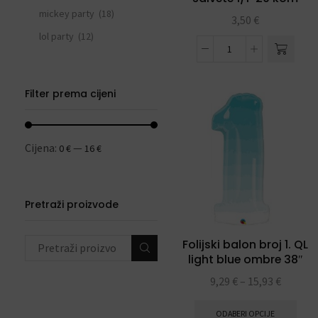
mickey party
(18)
3,50
€
lol party
(12)
pirati party
(2)
cars party
(12)
Filter prema cijeni
super junaci party
(11)
dinosaur party
(20)
Cijena:
—
0 €
16 €
spiderman party
(15)
frozen party
(21)
svemirski party
(33)
Pretraži proizvode
princeza party
(15)
životinjski party
(44)
Folijski balon broj 1. QL
light blue ombre 38″
peppa pig party
(16)
9,29
€
–
15,93
€
hello kitty party
(12)
unicorn party
(23)
ODABERI OPCIJE