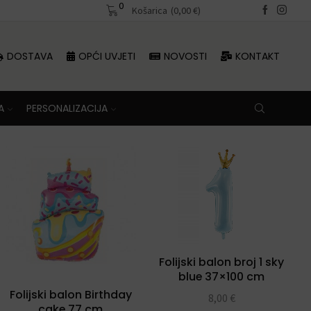
0
Besplatna dostava iznad 70 €
Košarica
(
0,00
€
)
DOSTAVA
OPĆI UVJETI
NOVOSTI
KONTAKT
A
PERSONALIZACIJA
Folijski balon broj 1 sky
blue 37×100 cm
Folijski balon Birthday
8,00
€
cake 77 cm