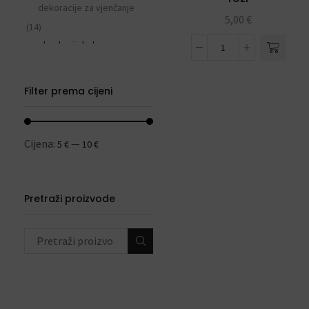
dekoracije za vjenčanje
5,00
€
(14)
eksplozija balona sa
podvezicom
(3)
Filter prema cijeni
ostale prigode i
proslave
(232)
Cijena:
—
5 €
10 €
sve za rođendan
(553)
DEKORACIJE S
BALONIMA
(19)
Pretraži proizvode
+2 more