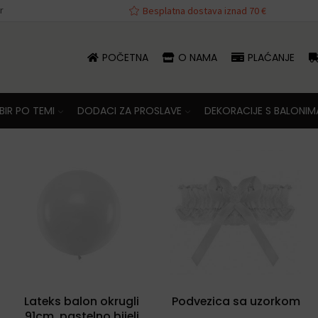
r
va iznad 70 €
Besplatna dostava iznad 70 €
POČETNA
O NAMA
PLAĆANJE
IR PO TEMI
DODACI ZA PROSLAVE
DEKORACIJE S BALONIM
Lateks balon okrugli
Podvezica sa uzorkom
91cm, pastelno bijeli