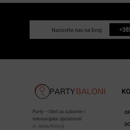
+38
Nazovite nas na broj:
KO
Party – Obrt za zabavne i
OP
rekreacijske djelatnosti
D
vl. Anita Krcivoj