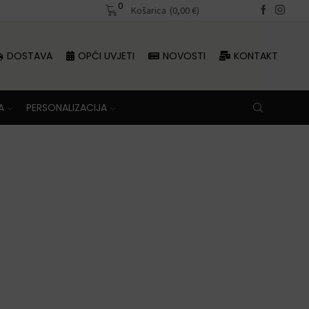
0
Besplatna dostava iznad 70 €
Košarica
(
0,00
€
)
DOSTAVA
OPĆI UVJETI
NOVOSTI
KONTAKT
A
PERSONALIZACIJA