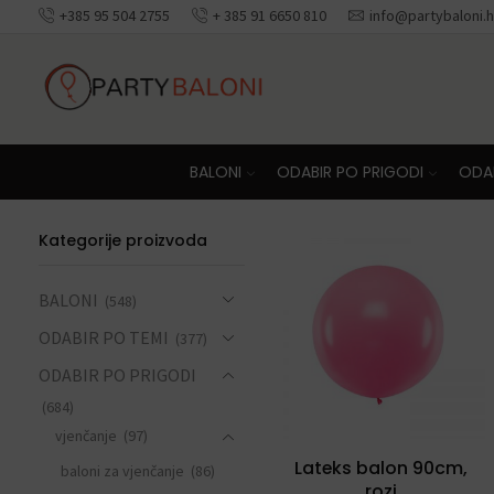
+385 95 504 2755
+ 385 91 6650 810
info@partybaloni.h
Besplatna dosta
BALONI
ODABIR PO PRIGODI
ODAB
Kategorije proizvoda
BALONI
(548)
ODABIR PO TEMI
(377)
ODABIR PO PRIGODI
(684)
vjenčanje
(97)
Lateks balon 90cm,
baloni za vjenčanje
(86)
rozi