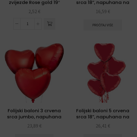
zvijezde Rose gold 19″
srca 18”, napuhana na
helij
2,52
€
16,59
€
PROČITAJ VIŠE
Folijski baloni 3 crvena
Folijski baloni 5 crvena
srca jumbo, napuhana
srca 18”, napuhana na
na helij
helij
23,89
€
26,41
€