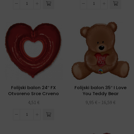
Folijski balon 24″ FX
Folijski balon 35″ I Love
Otvoreno Srce Crveno
You Teddy Bear
4,51
€
9,95
€
–
16,59
€