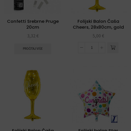
Confetti Srebrne Pruge
Folijski Balon Čaša
20cm
Cheers, 28x80cm, gold
3,32
€
5,00
€
PROČITAJ VIŠE
Folijski Balon Čaša
Folijski balon Star