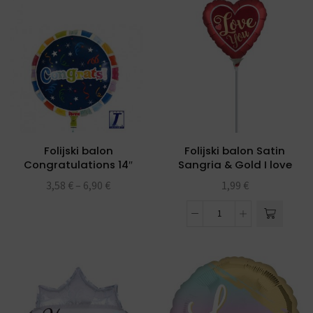
Folijski balon
Folijski balon Satin
Congratulations 14″
Sangria & Gold I love
Ibrex
you na štapiću
3,58
€
–
6,90
€
1,99
€