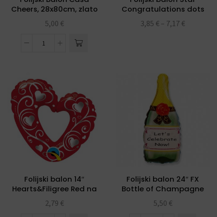
Cheers, 28x80cm, zlato
Congratulations dots
15″ Ibrex
5,00
€
3,85
€
–
7,17
€
Folijski balon 14″
Folijski balon 24″ FX
Hearts&Filigree Red na
Bottle of Champagne
štapiću
2,79
€
5,50
€