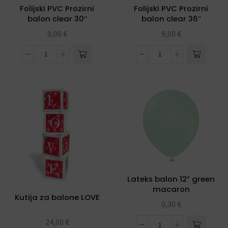
Folijski PVC Prozirni
Folijski PVC Prozirni
balon clear 30″
balon clear 36″
9,00
€
9,00
€
Lateks balon 12” green
macaron
Kutija za balone LOVE
0,30
€
24,00
€