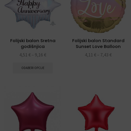
Folijski balon Sretna
Folijski balon Standard
godišnjica
Sunset Love Balloon
4,51
€
–
9,16
€
4,11
€
–
7,43
€
ODABERI OPCIJE