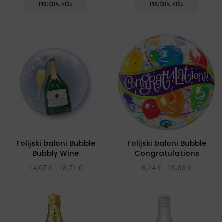
PROČITAJ VIŠE
PROČITAJ VIŠE
Folijski baloni Bubble
Folijski baloni Bubble
Bubbly Wine
Congratulations
Bottle&Glass pvc balon
Balloons pvc balon 22″
14,07
€
–
18,71
€
6,24
€
–
10,88
€
24″