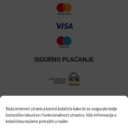
SIGURNO PLAĆANJE
SUFINANCIRANO SREDSTVIMA ZAGREBAČKE
Naša internet stranica koristi kolačiće kako bi se osiguralo bolje
ŽUPANIJE
korisničko iskustvo i funkcionalnost stranica. Više informacija o
kolačićima možete potražiti u našim