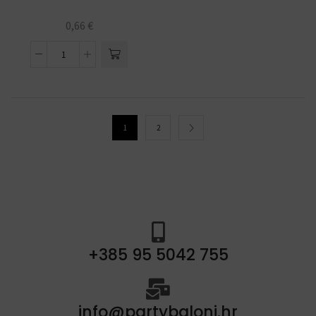
0,66
€
1
2
+385 95 5042 755
info@partybaloni.hr