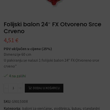
Folijski balon 24″ FX Otvoreno Srce
Crveno
4,51
€
PDV uključen u cijenu (25%)
Dimenzije 60 cm
U pakiranju se nalazi 1 folijski balon 24″ FX Otvoreno srce
crveno”
4 na zalihi
DODAJ U KOŠARICU
SKU:
G901500R
Kategorija:
baloni za vjenčanje
,
godišnjica
,
ljubav
,
standardni