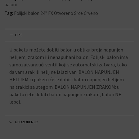
baloni
Tag:
Folijski balon 24" FX Otvoreno Srce Crveno
OPIS
U paketu možete dobiti balon u obliku broja napunjen
helijem, zrakom ili nenapuhani balon. Folijski balon ima
samozatvarajući ventil koji se automatski zatvara, tako
da vam zrak ili helij ne izlazi van. BALON NAPUNJEN
HELIJEM: u paketu ćete dobiti balon napunjen helijem
na trakici sa utegom. BALON NAPUNJEN ZRAKOM: u
paketu ćete dobiti balon napunjen zrakom, balon NE
lebdi.
UPOZORENJE: