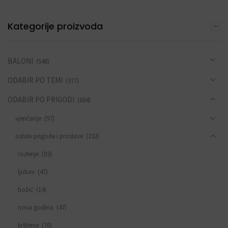
Kategorije proizvoda
BALONI
(548)
ODABIR PO TEMI
(377)
ODABIR PO PRIGODI
(684)
vjenčanje
(97)
ostale prigode i proslave
(232)
rođenje
(93)
ljubav
(47)
božić
(14)
nova godina
(47)
krštenje
(70)