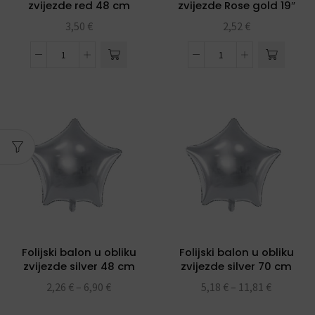
zvijezde red 48 cm
zvijezde Rose gold 19″
3,50
€
2,52
€
Folijski balon u obliku
Folijski balon u obliku
zvijezde silver 48 cm
zvijezde silver 70 cm
2,26
€
–
6,90
€
5,18
€
–
11,81
€