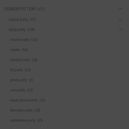
ODABIR PO TEMI
(377)
odrasli party
(67)
dječji party
(320)
minnie party
(22)
ostalo
(52)
mickey party
(18)
lol party
(12)
pirati party
(2)
cars party
(12)
super junaci party
(11)
dinosaur party
(20)
spiderman party
(15)