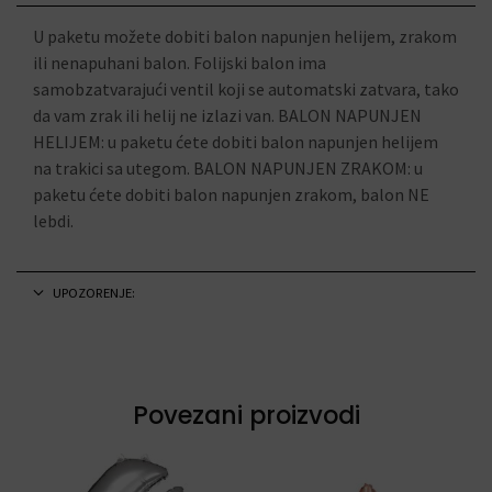
U paketu možete dobiti balon napunjen helijem, zrakom
ili nenapuhani balon. Folijski balon ima
samobzatvarajući ventil koji se automatski zatvara, tako
da vam zrak ili helij ne izlazi van. BALON NAPUNJEN
HELIJEM: u paketu ćete dobiti balon napunjen helijem
na trakici sa utegom. BALON NAPUNJEN ZRAKOM: u
paketu ćete dobiti balon napunjen zrakom, balon NE
lebdi.
UPOZORENJE:
Povezani proizvodi