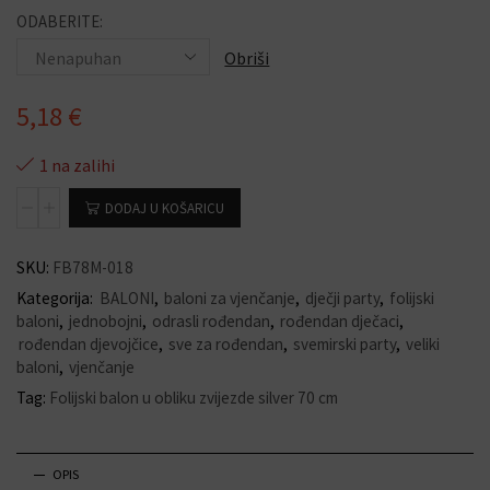
ODABERITE:
Obriši
5,18
€
1 na zalihi
DODAJ U KOŠARICU
SKU:
FB78M-018
Kategorija:
BALONI
,
baloni za vjenčanje
,
dječji party
,
folijski
baloni
,
jednobojni
,
odrasli rođendan
,
rođendan dječaci
,
rođendan djevojčice
,
sve za rođendan
,
svemirski party
,
veliki
baloni
,
vjenčanje
Tag:
Folijski balon u obliku zvijezde silver 70 cm
OPIS