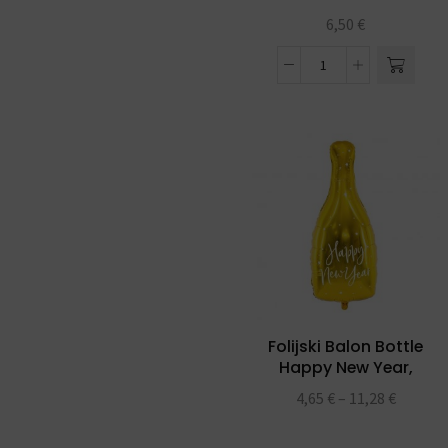
6,50
€
Folijski Balon Bottle
Happy New Year,
32x82cm, gold
4,65
€
–
11,28
€