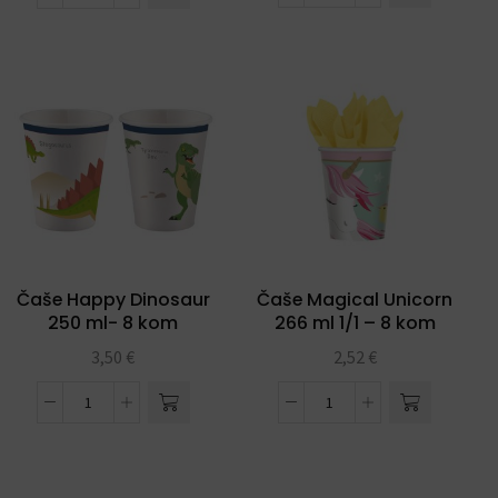
Čaše Happy Dinosaur
Čaše Magical Unicorn
250 ml- 8 kom
266 ml 1/1 – 8 kom
3,50
€
2,52
€