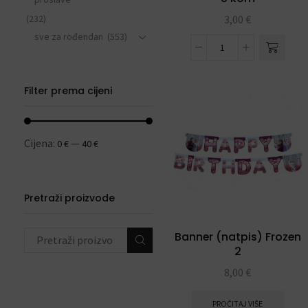
(232)
3,00
€
sve za rođendan
(553)
DEKORACIJE S
BALONIMA
(19)
Filter prema cijeni
+2 more
Cijena:
—
0 €
40 €
Pretraži proizvode
Banner (natpis) Frozen
2
8,00
€
PROČITAJ VIŠE