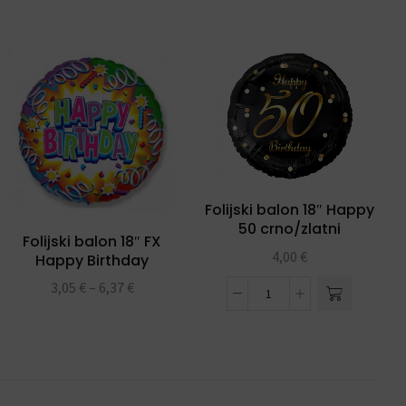
Folijski balon 18″ Happy
50 crno/zlatni
Folijski balon 18″ FX
4,00
€
Happy Birthday
streamers
3,05
€
–
6,37
€