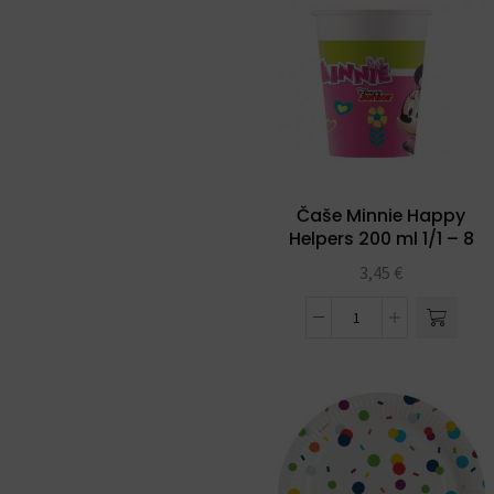
Čaše Minnie Happy
Helpers 200 ml 1/1 – 8
kom
3,45
€