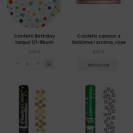
Confetti Birthday
Confetti cannon s
tanjuri 1/1-8kom
listićima I srcima, rose
gold 60cm
3,50
€
8,63
€
PROČITAJ VIŠE