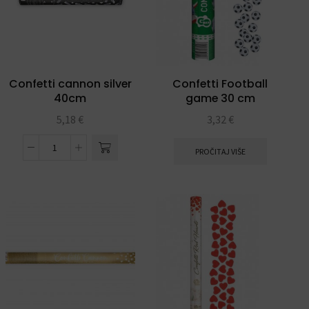
Confetti cannon silver
Confetti Football
40cm
game 30 cm
5,18
€
3,32
€
PROČITAJ VIŠE