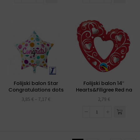
Folijski balon Star
Folijski balon 14″
Congratulations dots
Hearts&Filigree Red na
15″ Ibrex
štapiću
3,85
€
–
7,17
€
2,79
€