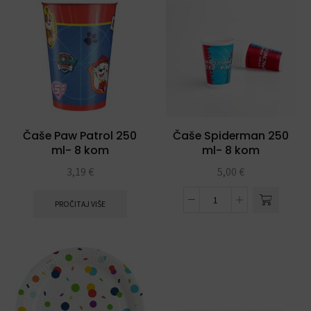
Čaše Paw Patrol 250
Čaše Spiderman 250
ml- 8 kom
ml- 8 kom
3,19
€
5,00
€
PROČITAJ VIŠE