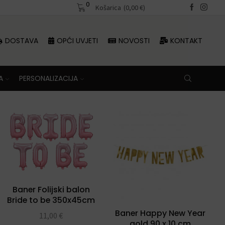
0
Besplatna dostava iznad 70 €
Košarica
(
0,00
€
)
DOSTAVA
OPĆI UVJETI
NOVOSTI
KONTAKT
A
PERSONALIZACIJA
Baner Folijski balon
Bride to be 350x45cm
Baner Happy New Year
11,00
€
gold 90 x 10 cm