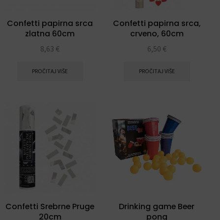
Confetti papirna srca
Confetti papirna srca,
zlatna 60cm
crveno, 60cm
8,63
€
6,50
€
PROČITAJ VIŠE
PROČITAJ VIŠE
Confetti Srebrne Pruge
Drinking game Beer
20cm
pong