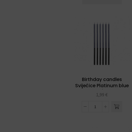
Birthday candles
Svijećice Platinum blue
14,5 cm 1/1- 6 kom
1,99
€