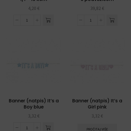
4,20
€
39,82
€
Banner (natpis) It’s a
Banner (natpis) It’s a
Boy blue
Girl pink
3,32
€
3,32
€
PROČITAJ VIŠE