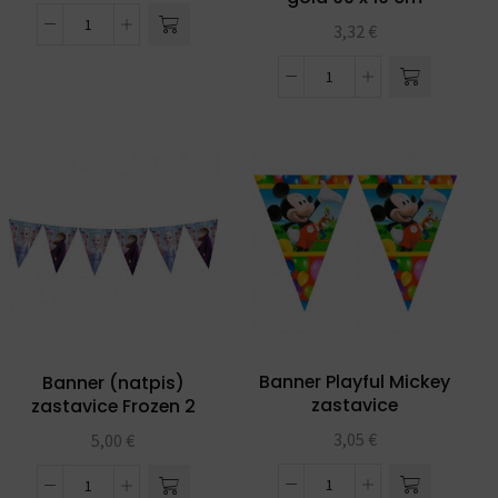
3,32
€
Banner Playful Mickey
Banner (natpis)
zastavice
zastavice Frozen 2
3,05
€
5,00
€