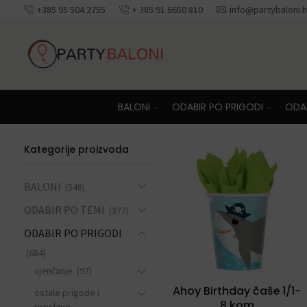
+385 95 504 2755
+ 385 91 6650 810
info@partybaloni.h
Besplatna dosta
BALONI
ODABIR PO PRIGODI
ODAB
Kategorije proizvoda
BALONI
(548)
ODABIR PO TEMI
(377)
ODABIR PO PRIGODI
(684)
vjenčanje
(97)
Ahoy Birthday čaše 1/1-
ostale prigode i
8 kom
proslave