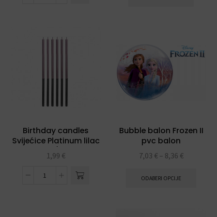
Birthday candles
Bubble balon Frozen II
Svijećice Platinum lilac
pvc balon
14,5 cm 1/1- 6 kom
1,99
€
7,03
€
–
8,36
€
ODABERI OPCIJE