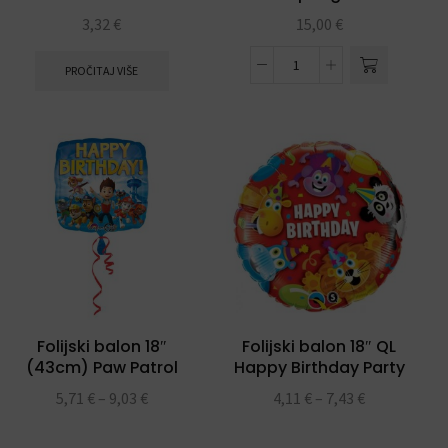
3,32
€
15,00
€
PROČITAJ VIŠE
Folijski balon 18″
Folijski balon 18″ QL
(43cm) Paw Patrol
Happy Birthday Party
Happy Birthday
Animals
5,71
€
–
9,03
€
4,11
€
–
7,43
€