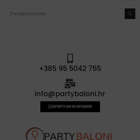
trubice
(5)
salvete
(15)
stolnjaci
(11)
BALONI
(548)
ODABIR PO TEMI
(377)
+385 95 5042 755
info@partybaloni.hr
Zapratite nas na instagramu