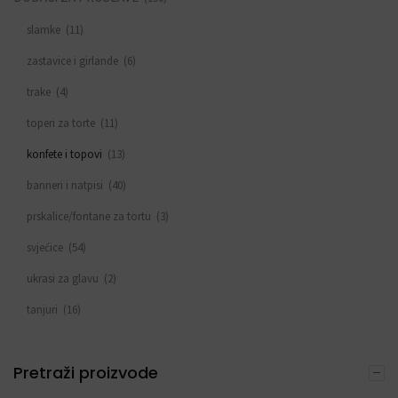
slamke
(11)
zastavice i girlande
(6)
trake
(4)
toperi za torte
(11)
konfete i topovi
(13)
banneri i natpisi
(40)
prskalice/fontane za tortu
(3)
svjećice
(54)
ukrasi za glavu
(2)
tanjuri
(16)
rekviziti za fotografiranje
(5)
Pretraži proizvode
čaše
(12)