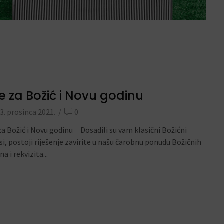
e za Božić i Novu godinu
3. prosinca 2021.
/
0
za Božić i Novu godinu Dosadili su vam klasični Božićni
si, postoji riješenje zavirite u našu čarobnu ponudu Božičnih
a i rekvizita...