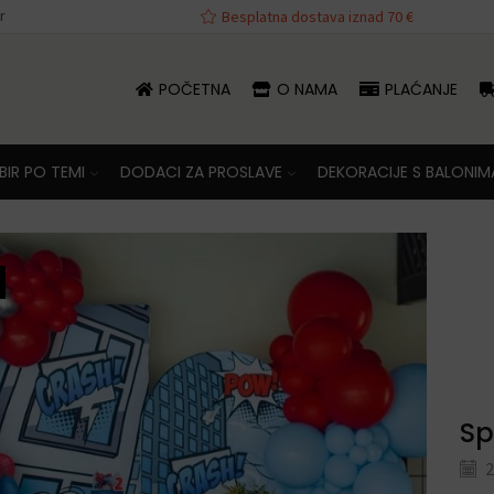
r
va iznad 70 €
Besplatna dostava iznad 70 €
POČETNA
O NAMA
PLAĆANJE
IR PO TEMI
DODACI ZA PROSLAVE
DEKORACIJE S BALONIM
Sp
2