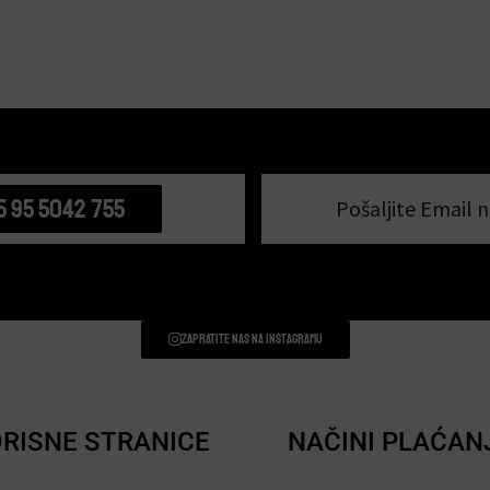
5 95 5042 755
Pošaljite Email n
Zapratite nas na instagramu
RISNE STRANICE
NAČINI PLAĆAN