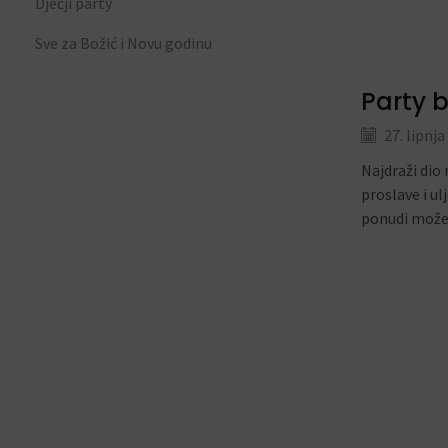
Dječji party
Sve za Božić i Novu godinu
Party b
27. lipnja
Najdraži dio
proslave i u
ponudi možet