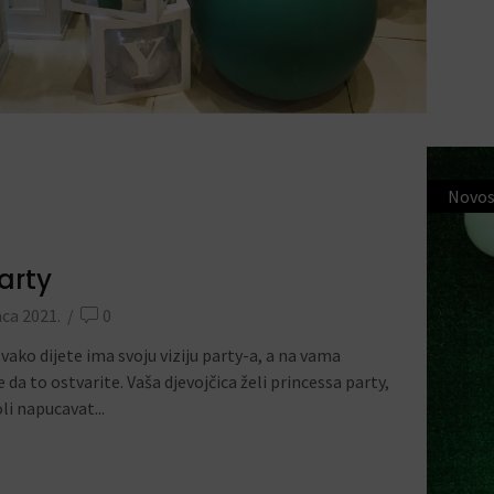
Novos
party
nca 2021.
/
0
Svako dijete ima svoju viziju party-a, a na vama
e da to ostvarite. Vaša djevojčica želi princessa party,
oli napucavat...