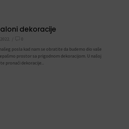
aloni dekoracije
 2022.
/
0
 našeg posla kad nam se obratite da budemo dio vaše
ljepašmo prostor sa prigodnom dekoracijom. U našoj
e pronaći dekoracije...