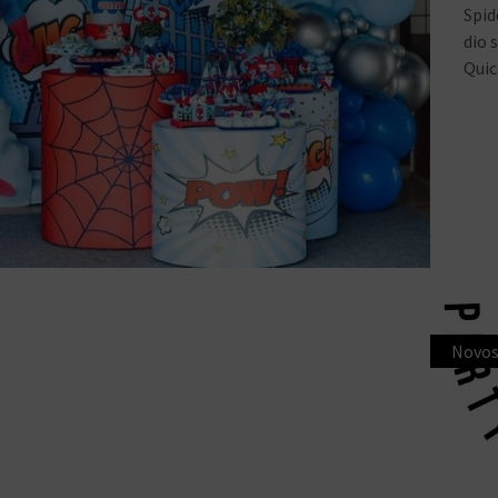
Spid
dio 
Quic
Novos