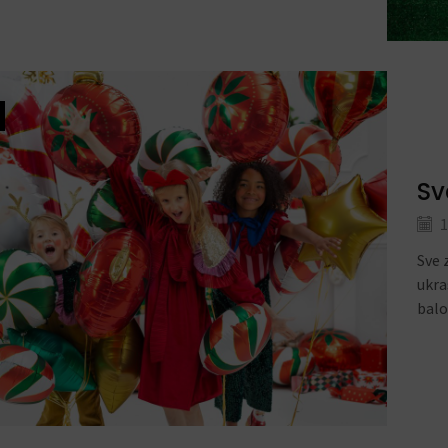
Sv
1
Sve 
ukra
balon