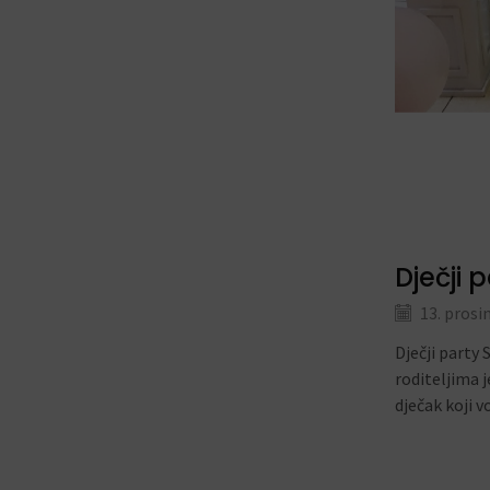
Dječji 
13. prosi
Dječji party 
roditeljima j
dječak koji v