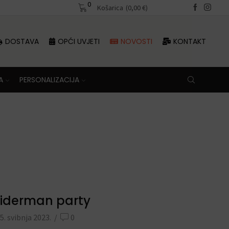
0
Besplatna dostava iznad 70 €
Košarica
(
0,00
€
)
DOSTAVA
OPĆI UVJETI
NOVOSTI
KONTAKT
A
PERSONALIZACIJA
iderman party
5. svibnja 2023.
/
0