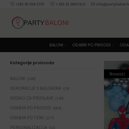
+385 95 504 2755
+ 385 91 6650 810
info@partybaloni.h
Besplatna dosta
BALONI
ODABIR PO PRIGODI
ODAB
Kategorije proizvoda
Novosti
BALONI
(548)
DEKORACIJE S BALONIMA
(19)
DODACI ZA PROSLAVE
(190)
ODABIR PO PRIGODI
(684)
ODABIR PO TEMI
(377)
PERSONALIZACIJA
(22)