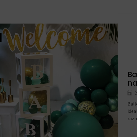
Ba
na
2
Ball
idea
razn