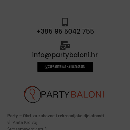
+385 95 5042 755
info@partybaloni.hr
Zapratite nas na instagramu
Party – Obrt za zabavne i rekreacijske djelatnosti
vl. Anita Krcivoj
Strossmayerov trg 3