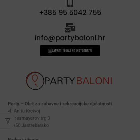
+385 95 5042 755
info@partybaloni.hr
Zapratite nas na instagramu
Party – Obrt za zabavne i rekreacijske djelatnosti
vl. Anita Krcivoj
Strossmayerov trg 3
10450 Jastrebarsko
Radno vrijeme: