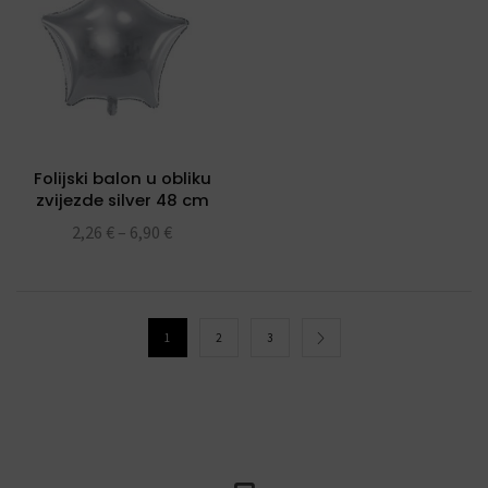
Folijski balon u obliku
zvijezde silver 48 cm
2,26
€
–
6,90
€
1
2
3