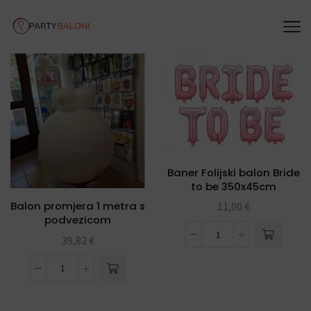
Baner Folijski balon Bride
to be 350x45cm
Balon promjera 1 metra s
11,00
€
podvezicom
39,82
€