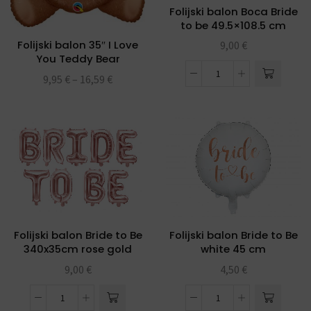
Folijski balon Boca Bride
to be 49.5×108.5 cm
Folijski balon 35″ I Love
9,00
€
You Teddy Bear
9,95
€
–
16,59
€
Folijski balon Bride to Be
Folijski balon Bride to Be
340x35cm rose gold
white 45 cm
9,00
€
4,50
€