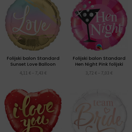
Folijski balon Standard
Folijski balon Standard
Sunset Love Balloon
Hen Night Pink folijski
balon 18″
4,11
€
–
7,43
€
3,72
€
–
7,03
€