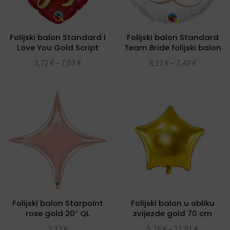
Folijski balon Standard I
Folijski balon Standard
Love You Gold Script
Team Bride folijski balon
folijski balon 18″
18″
3,72
€
–
7,03
€
4,11
€
–
7,43
€
Folijski balon Starpoint
Folijski balon u obliku
rose gold 20″ QL
zvijezde gold 70 cm
3,32
€
5,18
€
–
11,81
€