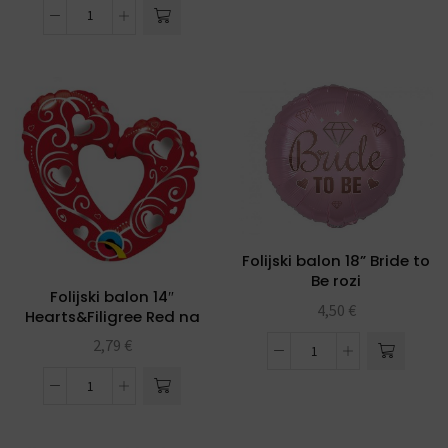
Folijski balon 18” Bride to
Be rozi
Folijski balon 14″
4,50
€
Hearts&Filigree Red na
štapiću
2,79
€