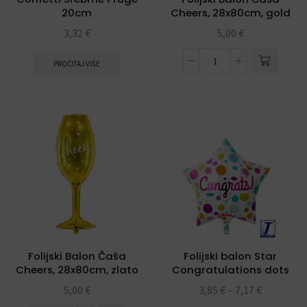
20cm
Cheers, 28x80cm, gold
3,32
€
5,00
€
PROČITAJ VIŠE
Folijski Balon Čaša
Folijski balon Star
Cheers, 28x80cm, zlato
Congratulations dots
15″ Ibrex
5,00
€
3,85
€
–
7,17
€