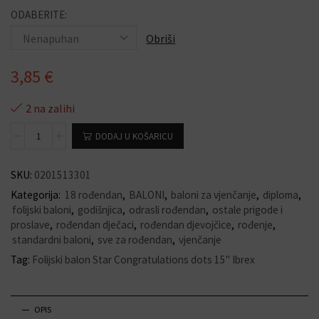
ODABERITE:
Obriši
3,85
€
2 na zalihi
DODAJ U KOŠARICU
SKU:
0201513301
Kategorija:
18 rođendan
,
BALONI
,
baloni za vjenčanje
,
diploma
,
folijski baloni
,
godišnjica
,
odrasli rođendan
,
ostale prigode i
proslave
,
rođendan dječaci
,
rođendan djevojčice
,
rođenje
,
standardni baloni
,
sve za rođendan
,
vjenčanje
Tag:
Folijski balon Star Congratulations dots 15" Ibrex
OPIS