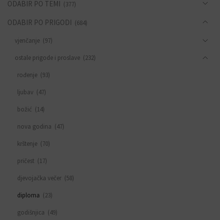
ODABIR PO TEMI
(377)
ODABIR PO PRIGODI
(684)
vjenčanje
(97)
ostale prigode i proslave
(232)
rođenje
(93)
ljubav
(47)
božić
(14)
nova godina
(47)
krštenje
(70)
pričest
(17)
djevojačka večer
(58)
diploma
(23)
godišnjica
(49)