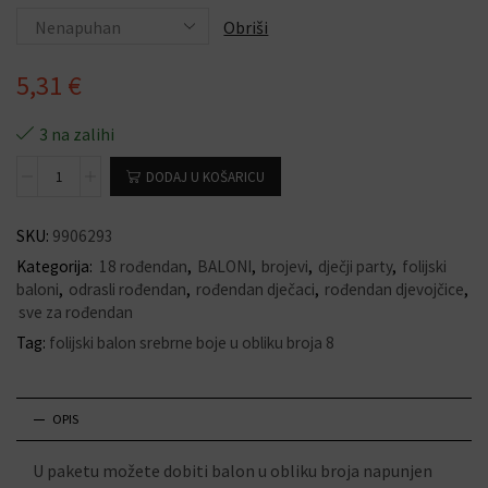
Obriši
5,31
€
3 na zalihi
DODAJ U KOŠARICU
SKU:
9906293
Kategorija:
18 rođendan
,
BALONI
,
brojevi
,
dječji party
,
folijski
baloni
,
odrasli rođendan
,
rođendan dječaci
,
rođendan djevojčice
,
sve za rođendan
Tag:
folijski balon srebrne boje u obliku broja 8
OPIS
U paketu možete dobiti balon u obliku broja napunjen