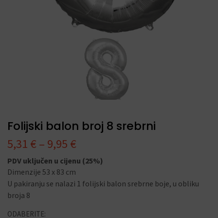
Folijski balon broj 8 srebrni
5,31
€
–
9,95
€
PDV uključen u cijenu (25%)
Dimenzije 53 x 83 cm
U pakiranju se nalazi 1 folijski balon srebrne boje, u obliku
broja 8
ODABERITE: