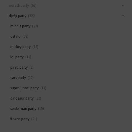
odrasli party
(67)
dječji party
(320)
minnie party
(22)
ostalo
(52)
mickey party
(18)
lol party
(12)
pirati party
(2)
cars party
(12)
super junaci party
(11)
dinosaur party
(20)
spiderman party
(15)
frozen party
(21)
svemirski party
(33)