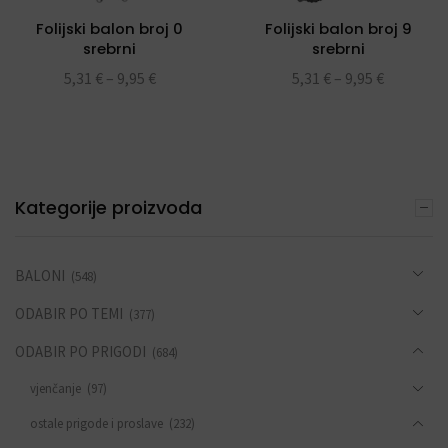
Folijski balon broj 0
Folijski balon broj 9
srebrni
srebrni
5,31
€
–
9,95
€
5,31
€
–
9,95
€
Kategorije proizvoda
BALONI
(548)
ODABIR PO TEMI
(377)
ODABIR PO PRIGODI
(684)
vjenčanje
(97)
ostale prigode i proslave
(232)