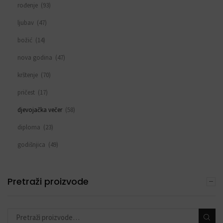
rođenje
(93)
ljubav
(47)
božić
(14)
nova godina
(47)
krštenje
(70)
pričest
(17)
djevojačka večer
(58)
diploma
(23)
godišnjica
(49)
sve za rođendan
(553)
DEKORACIJE S BALONIMA
Pretraži proizvode
(19)
PERSONALIZACIJA
(22)
DODACI ZA PROSLAVE
(190)