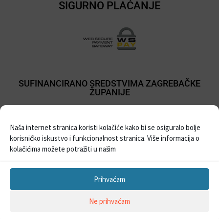
SIGURNO PLAĆANJE
SUFINANCIRANO SREDSTVIMA ZAGREBAČKE
ŽUPANIJE
Naša internet stranica koristi kolačiće kako bi se osiguralo bolje
korisničko iskustvo i funkcionalnost stranica. Više informacija o
kolačićima možete potražiti u našim
Prihvaćam
Sva prava pridržana © 2021
Prodaja balona i pribora za party
| Izrada Web
Ne prihvaćam
stranica –
WebProjekt