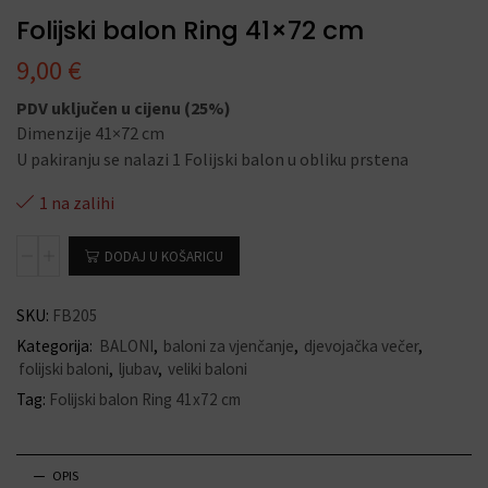
Folijski balon Ring 41×72 cm
9,00
€
PDV uključen u cijenu (25%)
Dimenzije 41×72 cm
U pakiranju se nalazi 1 Folijski balon u obliku prstena
1 na zalihi
DODAJ U KOŠARICU
SKU:
FB205
Kategorija:
BALONI
,
baloni za vjenčanje
,
djevojačka večer
,
folijski baloni
,
ljubav
,
veliki baloni
Tag:
Folijski balon Ring 41x72 cm
OPIS