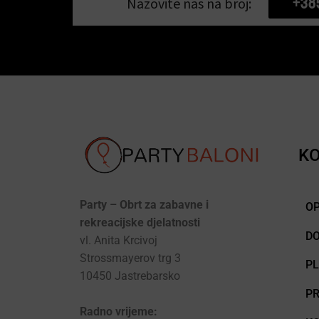
+38
Nazovite nas na broj:
KO
Party – Obrt za zabavne i
OP
rekreacijske djelatnosti
D
vl. Anita Krcivoj
Strossmayerov trg 3
P
10450 Jastrebarsko
PR
Radno vrijeme: