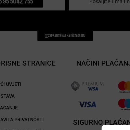
5 95 5042 755
Pošaljite Email n
Zapratite nas na instagramu
RISNE STRANICE
NAČINI PLAĆAN
ĆI UVJETI
OSTAVA
LAĆANJE
AVILA PRIVATNOSTI
SIGURNO PLAĆA