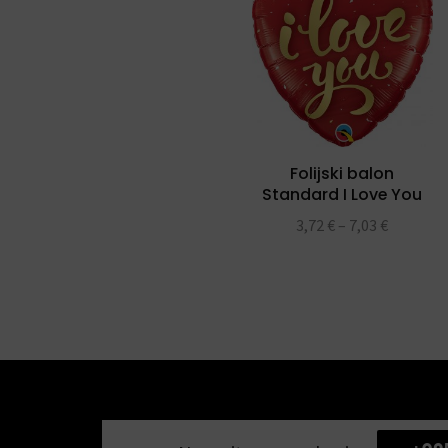
Folijski balon
Standard I Love You
Gold Script folijski
3,72
€
–
7,03
€
balon 18″