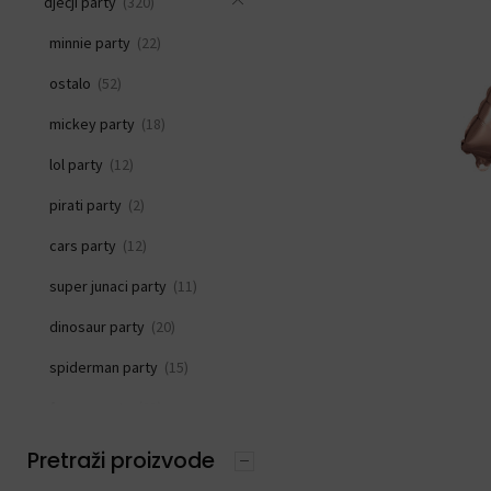
dječji party
(320)
minnie party
(22)
ostalo
(52)
mickey party
(18)
lol party
(12)
pirati party
(2)
cars party
(12)
super junaci party
(11)
dinosaur party
(20)
spiderman party
(15)
frozen party
(21)
svemirski party
(33)
Pretraži proizvode
princeza party
(15)