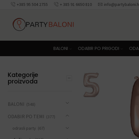
+385 95 504 2755
+ 385 91 6650 810
info@partybaloni.h
BALONI
ODABIR PO PRIGODI
ODAB
Kategorije
proizvoda
BALONI
(548)
ODABIR PO TEMI
(377)
odrasli party
(67)