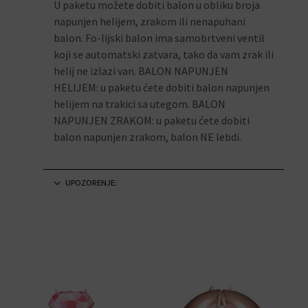
U paketu možete dobiti balon u obliku broja
napunjen helijem, zrakom ili nenapuhani
balon. Fo-lijski balon ima samobrtveni ventil
koji se automatski zatvara, tako da vam zrak ili
helij ne izlazi van. BALON NAPUNJEN
HELIJEM: u paketu ćete dobiti balon napunjen
helijem na trakici sa utegom. BALON
NAPUNJEN ZRAKOM: u paketu ćete dobiti
balon napunjen zrakom, balon NE lebdi.
UPOZORENJE: