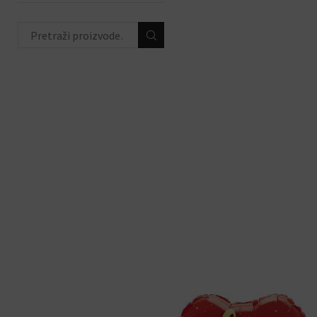
životinjski party
(44)
peppa pig party
(16)
hello kitty party
(12)
unicorn party
(23)
ahoy party
(8)
ODABIR PO PRIGODI
(684)
DEKORACIJE S
BALONIMA
(19)
PERSONALIZACIJA
(22)
DODACI ZA PROSLAVE
(190)