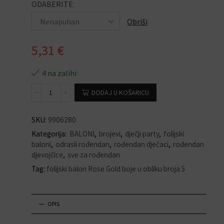
ODABERITE:
Obriši
5,31
€
4 na zalihi
DODAJ U KOŠARICU
SKU:
9906280
Kategorija:
BALONI
,
brojevi
,
dječji party
,
folijski
baloni
,
odrasli rođendan
,
rođendan dječaci
,
rođendan
djevojčice
,
sve za rođendan
Tag:
folijski balon Rose Gold boje u obliku broja 5
OPIS