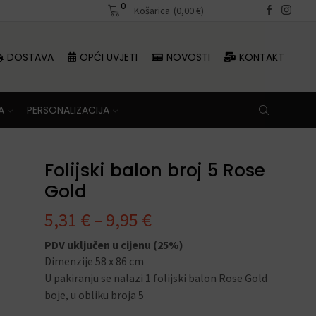
0
Besplatna dostava iznad 70 €
Košarica
(
0,00
€
)
Besplatna dosta
DOSTAVA
OPĆI UVJETI
NOVOSTI
KONTAKT
A
PERSONALIZACIJA
Folijski balon broj 5 Rose
Gold
5,31
€
–
9,95
€
PDV uključen u cijenu (25%)
Dimenzije 58 x 86 cm
U pakiranju se nalazi 1 folijski balon Rose Gold
boje, u obliku broja 5