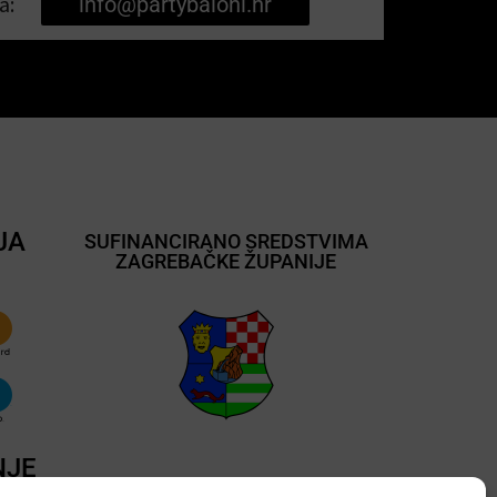
a:
info@partybaloni.hr
JA
SUFINANCIRANO SREDSTVIMA
ZAGREBAČKE ŽUPANIJE
NJE