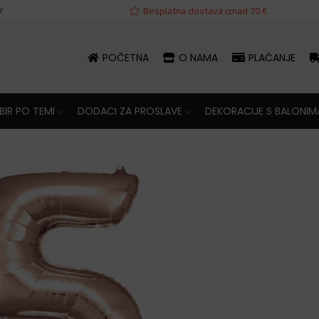
r
Besplatna dostava iznad 70 €
POČETNA
O NAMA
PLAĆANJE
IR PO TEMI
DODACI ZA PROSLAVE
DEKORACIJE S BALONIM