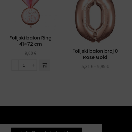
Folijski balon Ring
41×72 cm
Folijski balon broj 0
9,00
€
Rose Gold
5,31
€
–
9,95
€