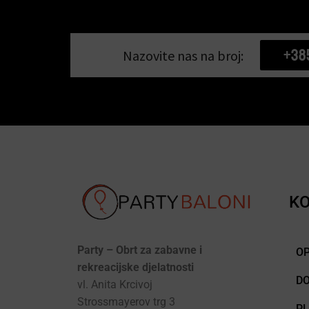
+38
Nazovite nas na broj:
KO
Party – Obrt za zabavne i
OP
rekreacijske djelatnosti
D
vl. Anita Krcivoj
Strossmayerov trg 3
P