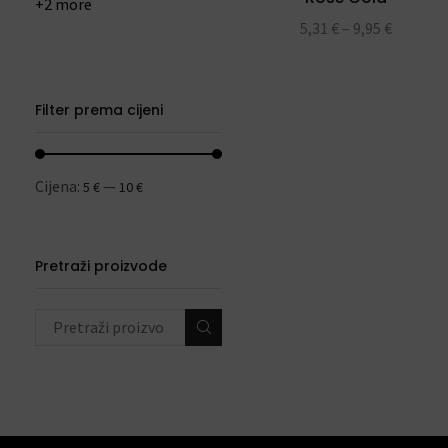
+2 more
5,31
€
–
9,95
€
Filter prema cijeni
Cijena:
—
5 €
10 €
Pretraži proizvode