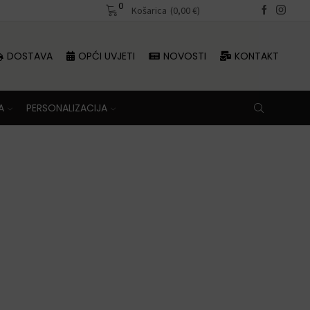
0
Besplatna dostava iznad 70 €
Košarica
(
0,00
€
)
DOSTAVA
OPĆI UVJETI
NOVOSTI
KONTAKT
A
PERSONALIZACIJA