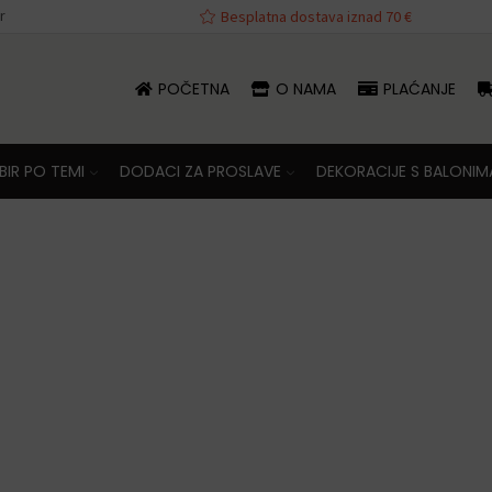
r
va iznad 70 €
Besplatna dostava iznad 70 €
POČETNA
O NAMA
PLAĆANJE
IR PO TEMI
DODACI ZA PROSLAVE
DEKORACIJE S BALONIM