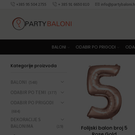
+385 95 504 2755
+ 385 91 6650 810
info@partybaloni.h
Besplatna dosta
BALONI
ODABIR PO PRIGODI
ODAB
Kategorije proizvoda
BALONI
(548)
ODABIR PO TEMI
(377)
ODABIR PO PRIGODI
(684)
DEKORACIJE S
BALONIMA
(19)
Folijski balon broj 5
Rose Gold