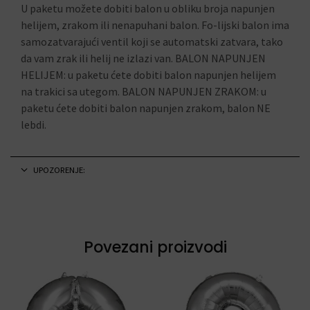
U paketu možete dobiti balon u obliku broja napunjen
helijem, zrakom ili nenapuhani balon. Fo-lijski balon ima
samozatvarajući ventil koji se automatski zatvara, tako
da vam zrak ili helij ne izlazi van. BALON NAPUNJEN
HELIJEM: u paketu ćete dobiti balon napunjen helijem
na trakici sa utegom. BALON NAPUNJEN ZRAKOM: u
paketu ćete dobiti balon napunjen zrakom, balon NE
lebdi.
UPOZORENJE:
Povezani proizvodi