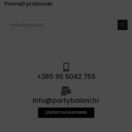
DEKORACIJE S BALONIMA
Pretraži proizvode
(19)
PERSONALIZACIJA
(22)
DODACI ZA PROSLAVE
(190)
+385 95 5042 755
info@partybaloni.hr
Zapratite nas na instagramu