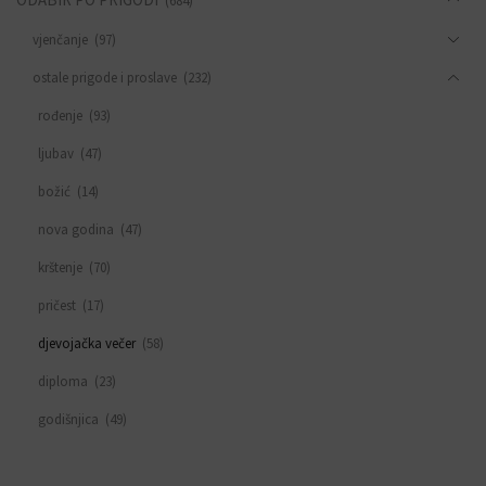
(684)
vjenčanje
(97)
ostale prigode i proslave
(232)
rođenje
(93)
ljubav
(47)
božić
(14)
nova godina
(47)
krštenje
(70)
pričest
(17)
djevojačka večer
(58)
diploma
(23)
godišnjica
(49)
sve za rođendan
(553)