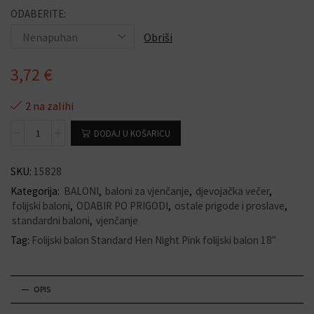
ODABERITE:
Obriši
3,72
€
2 na zalihi
DODAJ U KOŠARICU
SKU:
15828
Kategorija:
BALONI
,
baloni za vjenčanje
,
djevojačka večer
,
folijski baloni
,
ODABIR PO PRIGODI
,
ostale prigode i proslave
,
standardni baloni
,
vjenčanje
Tag:
Folijski balon Standard Hen Night Pink folijski balon 18"
OPIS