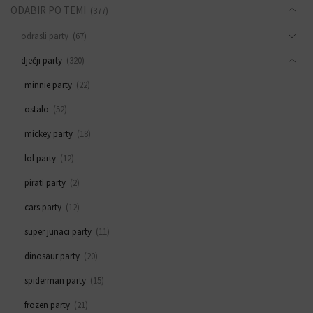
ODABIR PO TEMI
(377)
odrasli party
(67)
dječji party
(320)
minnie party
(22)
ostalo
(52)
mickey party
(18)
lol party
(12)
pirati party
(2)
cars party
(12)
super junaci party
(11)
dinosaur party
(20)
spiderman party
(15)
frozen party
(21)