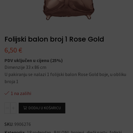
Folijski balon broj 1 Rose Gold
6,50
€
PDV uključen u cijenu (25%)
Dimenzije 33 x 86 cm
U pakiranju se nalazi 1 folijski balon Rose Gold boje, u obliku
broja 1
1 na zalihi
DODAJ U KOŠARICU
SKU:
9906276
Kategorija:
18 rođendan
,
BALONI
,
brojevi
,
dječji party
,
folijski