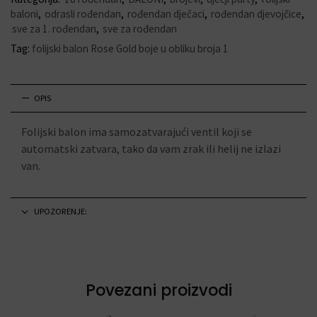
baloni
,
odrasli rođendan
,
rođendan dječaci
,
rođendan djevojčice
,
sve za 1. rođendan
,
sve za rođendan
Tag:
folijski balon Rose Gold boje u obliku broja 1
OPIS
Folijski balon ima samozatvarajući ventil koji se
automatski zatvara, tako da vam zrak ili helij ne izlazi
van.
UPOZORENJE:
Povezani proizvodi