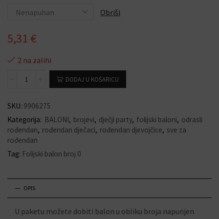
Obriši
5,31
€
2 na zalihi
DODAJ U KOŠARICU
SKU:
9906275
Kategorija:
BALONI
,
brojevi
,
dječji party
,
folijski baloni
,
odrasli
rođendan
,
rođendan dječaci
,
rođendan djevojčice
,
sve za
rođendan
Tag:
Folijski balon broj 0
OPIS
U paketu možete dobiti balon u obliku broja napunjen