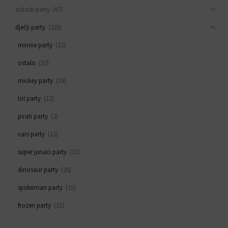
odrasli party
(67)
dječji party
(320)
minnie party
(22)
ostalo
(52)
mickey party
(18)
lol party
(12)
pirati party
(2)
cars party
(12)
super junaci party
(11)
dinosaur party
(20)
spiderman party
(15)
frozen party
(21)
svemirski party
(33)