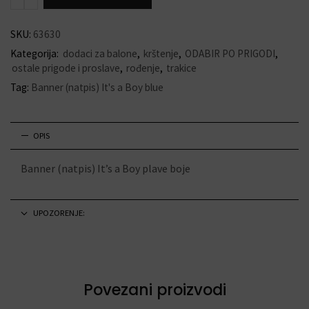
SKU:
63630
Kategorija:
dodaci za balone
,
krštenje
,
ODABIR PO PRIGODI
,
ostale prigode i proslave
,
rođenje
,
trakice
Tag:
Banner (natpis) It's a Boy blue
OPIS
Banner (natpis) It’s a Boy plave boje
UPOZORENJE:
Povezani proizvodi