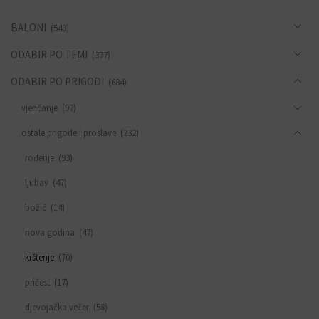
BALONI
(548)
ODABIR PO TEMI
(377)
ODABIR PO PRIGODI
(684)
vjenčanje
(97)
ostale prigode i proslave
(232)
rođenje
(93)
ljubav
(47)
božić
(14)
nova godina
(47)
krštenje
(70)
pričest
(17)
djevojačka večer
(58)