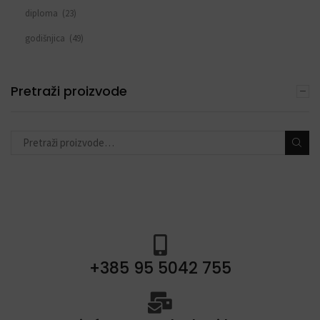
diploma
(23)
godišnjica
(49)
sve za rođendan
(553)
DEKORACIJE S BALONIMA
Pretraži proizvode
(19)
PERSONALIZACIJA
(22)
DODACI ZA PROSLAVE
(190)
+385 95 5042 755