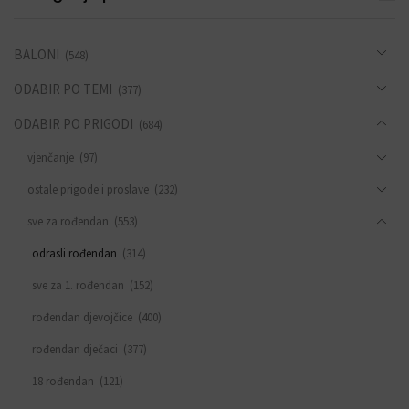
BALONI
(548)
ODABIR PO TEMI
(377)
ODABIR PO PRIGODI
(684)
vjenčanje
(97)
ostale prigode i proslave
(232)
sve za rođendan
(553)
odrasli rođendan
(314)
sve za 1. rođendan
(152)
rođendan djevojčice
(400)
rođendan dječaci
(377)
18 rođendan
(121)