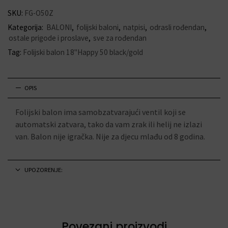
SKU:
FG-O50Z
Kategorija:
BALONI
,
folijski baloni
,
natpisi
,
odrasli rođendan
,
ostale prigode i proslave
,
sve za rođendan
Tag:
Folijski balon 18"Happy 50 black/gold
OPIS
Folijski balon ima samobzatvarajući ventil koji se
automatski zatvara, tako da vam zrak ili helij ne izlazi
van. Balon nije igračka. Nije za djecu mlađu od 8 godina.
UPOZORENJE:
Povezani proizvodi