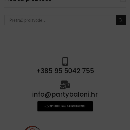
toperi za torte
(11)
konfete i topovi
(13)
banneri i natpisi
(40)
prskalice/fontane za tortu
(3)
svjećice
(54)
+385 95 5042 755
info@partybaloni.hr
Zapratite nas na instagramu