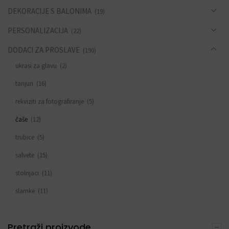
DEKORACIJE S BALONIMA
(19)
PERSONALIZACIJA
(22)
DODACI ZA PROSLAVE
(190)
ukrasi za glavu
(2)
tanjuri
(16)
rekviziti za fotografiranje
(5)
čaše
(12)
trubice
(5)
salvete
(15)
stolnjaci
(11)
slamke
(11)
zastavice i girlande
(6)
Pretraži proizvode
trake
(4)