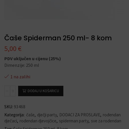
Čaše Spiderman 250 ml- 8 kom
5,00
€
PDV uključen u cijenu (25%)
Dimenzije: 250 ml
1 na zalihi
DODAJ U KOŠARICU
SKU:
93468
Kategorija:
čaše
,
dječji party
,
DODACI ZA PROSLAVE
,
rođendan
dječaci
,
rođendan djevojčice
,
spiderman party
,
sve za rođendan
Tag:
Čaše Spiderman 250 ml- 8 kom