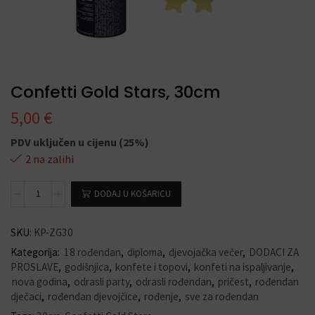
Confetti Gold Stars, 30cm
5,00
€
PDV uključen u cijenu (25%)
2 na zalihi
DODAJ U KOŠARICU
SKU:
KP-ZG30
Kategorija:
18 rođendan
,
diploma
,
djevojačka večer
,
DODACI ZA
PROSLAVE
,
godišnjica
,
konfete i topovi
,
konfeti na ispaljivanje
,
nova godina
,
odrasli party
,
odrasli rođendan
,
pričest
,
rođendan
dječaci
,
rođendan djevojčice
,
rođenje
,
sve za rođendan