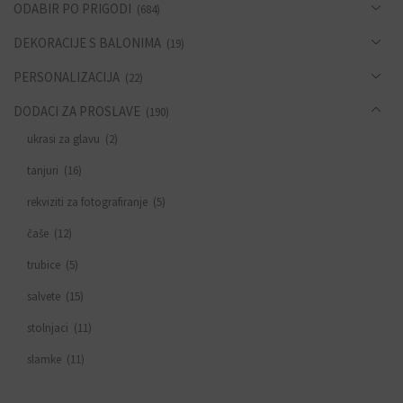
ODABIR PO PRIGODI
(684)
DEKORACIJE S BALONIMA
(19)
PERSONALIZACIJA
(22)
DODACI ZA PROSLAVE
(190)
ukrasi za glavu
(2)
tanjuri
(16)
rekviziti za fotografiranje
(5)
čaše
(12)
trubice
(5)
salvete
(15)
stolnjaci
(11)
slamke
(11)
zastavice i girlande
(6)