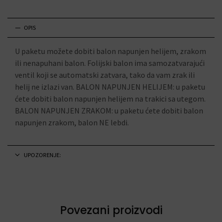
OPIS
U paketu možete dobiti balon napunjen helijem, zrakom
ili nenapuhani balon. Folijski balon ima samozatvarajući
ventil koji se automatski zatvara, tako da vam zrak ili
helij ne izlazi van. BALON NAPUNJEN HELIJEM: u paketu
ćete dobiti balon napunjen helijem na trakici sa utegom.
BALON NAPUNJEN ZRAKOM: u paketu ćete dobiti balon
napunjen zrakom, balon NE lebdi.
UPOZORENJE:
Povezani proizvodi