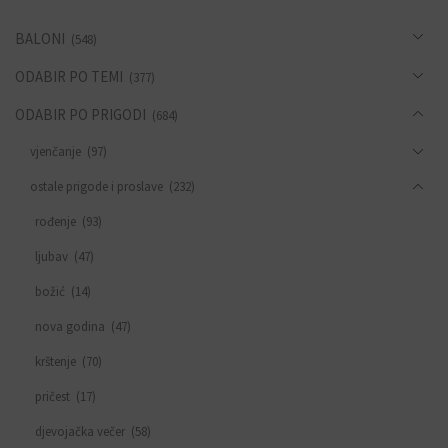
BALONI
(548)
ODABIR PO TEMI
(377)
ODABIR PO PRIGODI
(684)
vjenčanje
(97)
ostale prigode i proslave
(232)
rođenje
(93)
ljubav
(47)
božić
(14)
nova godina
(47)
krštenje
(70)
pričest
(17)
djevojačka večer
(58)