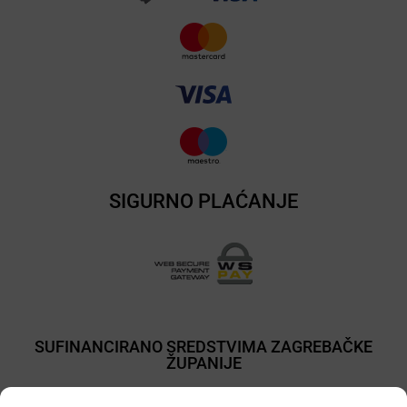
SIGURNO PLAĆANJE
SUFINANCIRANO SREDSTVIMA ZAGREBAČKE
ŽUPANIJE