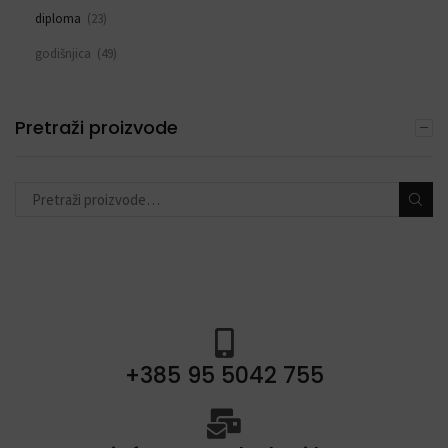
diploma
(23)
godišnjica
(49)
sve za rođendan
(553)
DEKORACIJE S BALONIMA
Pretraži proizvode
(19)
PERSONALIZACIJA
(22)
DODACI ZA PROSLAVE
(190)
+385 95 5042 755