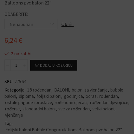
Balloons pvc balon 22″
ODABERITE:
Obriši
6,24
€
2 na zalihi
DODAJ U KOŠARICU
SKU:
27564
Kategorija:
18 rođendan
,
BALONI
,
baloni za vjenčanje
,
bubble
baloni
,
diploma
,
folijski baloni
,
godišnjica
,
odrasli rođendan
,
ostale prigode i proslave
,
rođendan dječaci
,
rođendan djevojčice
,
rođenje
,
standardni baloni
,
sve za rođendan
,
veliki baloni
,
vjenčanje
Tag:
Folijski baloni Bubble Congratulations Balloons pvc balon 22"