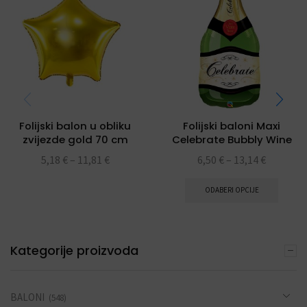
Folijski balon u obliku
Folijski baloni Maxi
zvijezde gold 70 cm
Celebrate Bubbly Wine
Bottle 39″
5,18
€
–
11,81
€
6,50
€
–
13,14
€
ODABERI OPCIJE
Kategorije proizvoda
BALONI
(548)