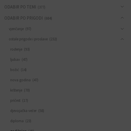
ODABIR PO TEMI
(377)
ODABIR PO PRIGODI
(684)
vjenčanje
(97)
ostale prigode i proslave
(232)
rođenje
(93)
ljubav
(47)
božić
(14)
nova godina
(47)
krštenje
(70)
pričest
(17)
djevojačka večer
(58)
diploma
(23)