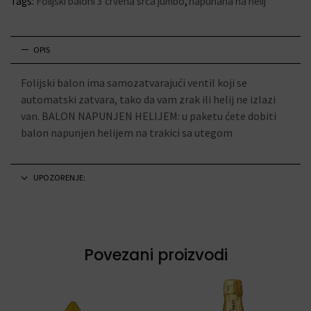
Tags:
Folijski baloni 3 crvena srca jumbo
,
napuhana na helij
OPIS
Folijski balon ima samozatvarajući ventil koji se
automatski zatvara, tako da vam zrak ili helij ne izlazi
van. BALON NAPUNJEN HELIJEM: u paketu ćete dobiti
balon napunjen helijem na trakici sa utegom
UPOZORENJE:
Povezani proizvodi