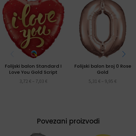
Folijski balon Standard I
Folijski balon broj 0 Rose
Love You Gold Script
Gold
folijski balon 18″
3,72
€
–
7,03
€
5,31
€
–
9,95
€
Povezani proizvodi