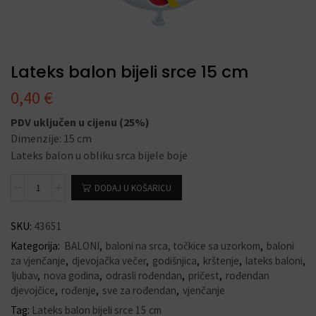
Lateks balon bijeli srce 15 cm
0,40
€
PDV uključen u cijenu (25%)
Dimenzije: 15 cm
Lateks balon u obliku srca bijele boje
DODAJ U KOŠARICU
SKU:
43651
Kategorija:
BALONI
,
baloni na srca, točkice sa uzorkom
,
baloni
za vjenčanje
,
djevojačka večer
,
godišnjica
,
krštenje
,
lateks baloni
,
ljubav
,
nova godina
,
odrasli rođendan
,
pričest
,
rođendan
djevojčice
,
rođenje
,
sve za rođendan
,
vjenčanje
Tag:
Lateks balon bijeli srce 15 cm