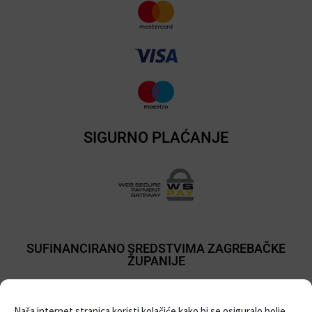
SIGURNO PLAĆANJE
SUFINANCIRANO SREDSTVIMA ZAGREBAČKE
ŽUPANIJE
Naša internet stranica koristi kolačiće kako bi se osiguralo bolje