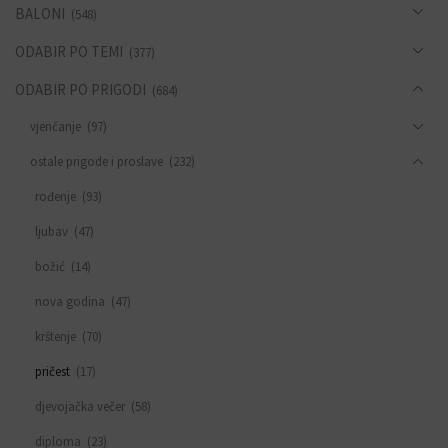
BALONI
(548)
ODABIR PO TEMI
(377)
ODABIR PO PRIGODI
(684)
vjenčanje
(97)
ostale prigode i proslave
(232)
rođenje
(93)
ljubav
(47)
božić
(14)
nova godina
(47)
krštenje
(70)
pričest
(17)
djevojačka večer
(58)
diploma
(23)