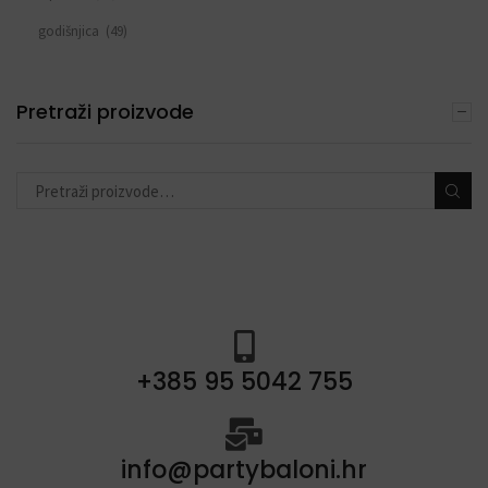
godišnjica
(49)
sve za rođendan
(553)
DEKORACIJE S BALONIMA
Pretraži proizvode
(19)
PERSONALIZACIJA
(22)
DODACI ZA PROSLAVE
(190)
+385 95 5042 755
info@partybaloni.hr