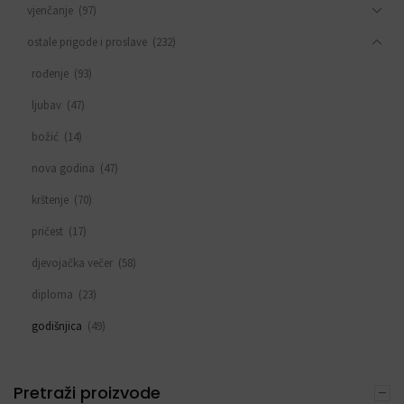
vjenčanje
(97)
ostale prigode i proslave
(232)
rođenje
(93)
ljubav
(47)
božić
(14)
nova godina
(47)
krštenje
(70)
pričest
(17)
djevojačka večer
(58)
diploma
(23)
godišnjica
(49)
sve za rođendan
(553)
DEKORACIJE S BALONIMA
Pretraži proizvode
(19)