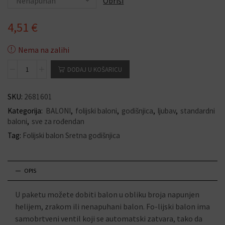
Obriši
4,51
€
Nema na zalihi
DODAJ U KOŠARICU
SKU:
2681601
Kategorija:
BALONI
,
folijski baloni
,
godišnjica
,
ljubav
,
standardni
baloni
,
sve za rođendan
Tag:
Folijski balon Sretna godišnjica
OPIS
U paketu možete dobiti balon u obliku broja napunjen
helijem, zrakom ili nenapuhani balon. Fo-lijski balon ima
samobrtveni ventil koji se automatski zatvara, tako da