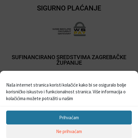
SIGURNO PLAĆANJE
SUFINANCIRANO SREDSTVIMA ZAGREBAČKE
ŽUPANIJE
Naša internet stranica koristi kolačiće kako bi se osiguralo bolje
korisničko iskustvo i funkcionalnost stranica. Više informacija o
kolačićima možete potražiti u našim
Prihvaćam
Sva prava pridržana © 2021
Prodaja balona i pribora za party
| Izrada Web
Ne prihvaćam
stranica –
WebProjekt