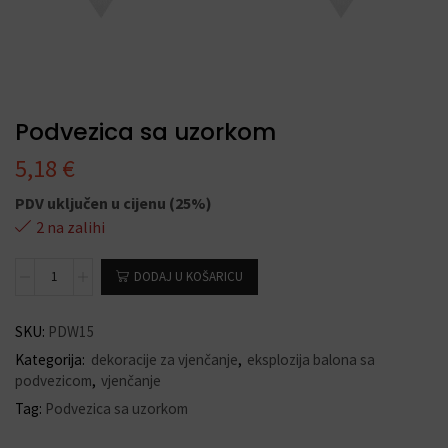
Podvezica sa uzorkom
5,18
€
PDV uključen u cijenu (25%)
2 na zalihi
DODAJ U KOŠARICU
SKU:
PDW15
Kategorija:
dekoracije za vjenčanje
,
eksplozija balona sa
podvezicom
,
vjenčanje
Tag:
Podvezica sa uzorkom