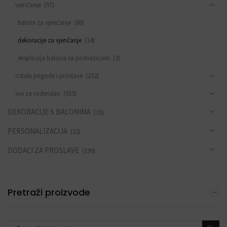
vjenčanje
(97)
baloni za vjenčanje
(86)
dekoracije za vjenčanje
(14)
eksplozija balona sa podvezicom
(3)
ostale prigode i proslave
(232)
sve za rođendan
(553)
DEKORACIJE S BALONIMA
(19)
PERSONALIZACIJA
(22)
DODACI ZA PROSLAVE
(190)
Pretraži proizvode