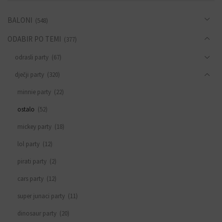
BALONI
(548)
ODABIR PO TEMI
(377)
odrasli party
(67)
dječji party
(320)
minnie party
(22)
ostalo
(52)
mickey party
(18)
lol party
(12)
pirati party
(2)
cars party
(12)
super junaci party
(11)
dinosaur party
(20)