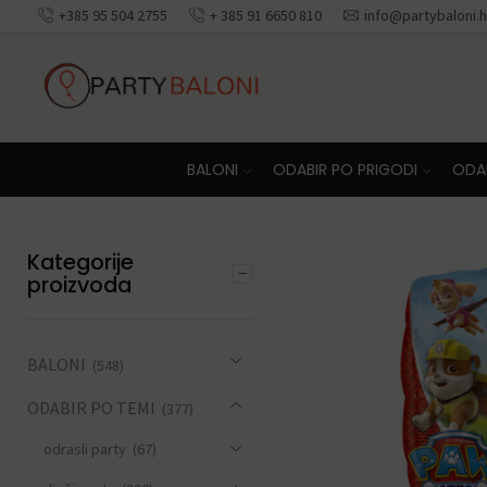
+385 95 504 2755
+ 385 91 6650 810
info@partybaloni.h
Besplatna dosta
BALONI
ODABIR PO PRIGODI
ODAB
Kategorije
proizvoda
BALONI
(548)
ODABIR PO TEMI
(377)
odrasli party
(67)