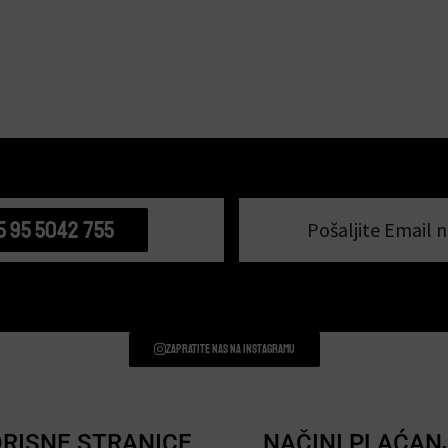
5 95 5042 755
Pošaljite Email n
Zapratite nas na instagramu
RISNE STRANICE
NAČINI PLAĆAN