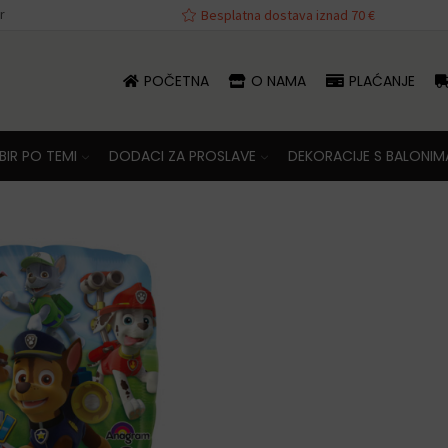
r
va iznad 70 €
Besplatna dostava iznad 70 €
POČETNA
O NAMA
PLAĆANJE
IR PO TEMI
DODACI ZA PROSLAVE
DEKORACIJE S BALONIM