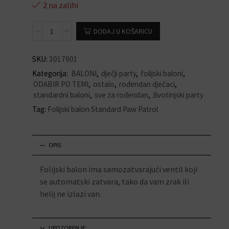
2 na zalihi
DODAJ U KOŠARICU
SKU:
3017901
Kategorija:
BALONI
,
dječji party
,
folijski baloni
,
ODABIR PO TEMI
,
ostalo
,
rođendan dječaci
,
standardni baloni
,
sve za rođendan
,
životinjski party
Tag:
Folijski balon Standard Paw Patrol
OPIS
Folijski balon ima samozatvarajući ventil koji
se automatski zatvara, tako da vam zrak ili
helij ne izlazi van.
UPOZORENJE: