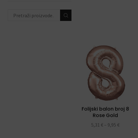
životinjski party
(44)
peppa pig party
(16)
hello kitty party
(12)
unicorn party
(23)
ahoy party
(8)
ODABIR PO PRIGODI
(684)
DEKORACIJE S
BALONIMA
(19)
PERSONALIZACIJA
(22)
Folijski balon broj 8
DODACI ZA PROSLAVE
(190)
Rose Gold
5,31
€
–
9,95
€