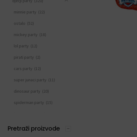
dječji party
(320)
minnie party
(22)
ostalo
(52)
mickey party
(18)
lol party
(12)
pirati party
(2)
cars party
(12)
super junaci party
(11)
dinosaur party
(20)
spiderman party
(15)
frozen party
(21)
svemirski party
(33)
Pretraži proizvode
princeza party
(15)