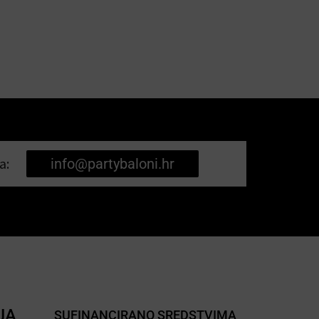
a:
info@partybaloni.hr
JA
SUFINANCIRANO SREDSTVIMA