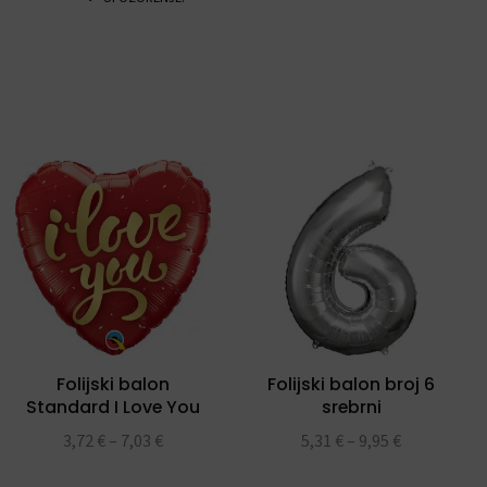
Folijski balon
Folijski balon broj 6
Standard I Love You
srebrni
Gold Script folijski
3,72
€
–
7,03
€
5,31
€
–
9,95
€
balon 18″