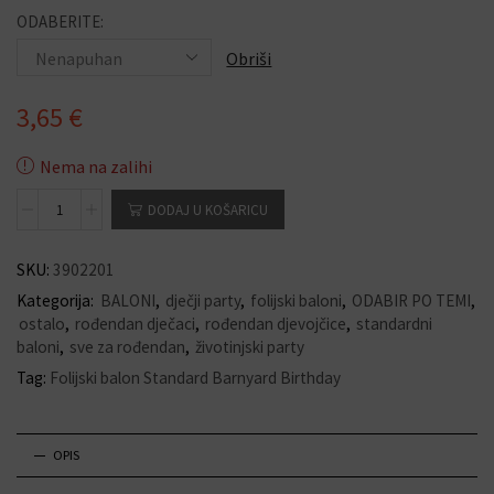
ODABERITE:
Obriši
3,65
€
Nema na zalihi
DODAJ U KOŠARICU
SKU:
3902201
Kategorija:
BALONI
,
dječji party
,
folijski baloni
,
ODABIR PO TEMI
,
ostalo
,
rođendan dječaci
,
rođendan djevojčice
,
standardni
baloni
,
sve za rođendan
,
životinjski party
Tag:
Folijski balon Standard Barnyard Birthday
OPIS