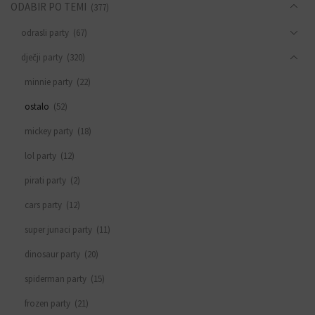
ODABIR PO TEMI
(377)
odrasli party
(67)
dječji party
(320)
minnie party
(22)
ostalo
(52)
mickey party
(18)
lol party
(12)
pirati party
(2)
cars party
(12)
super junaci party
(11)
dinosaur party
(20)
spiderman party
(15)
frozen party
(21)