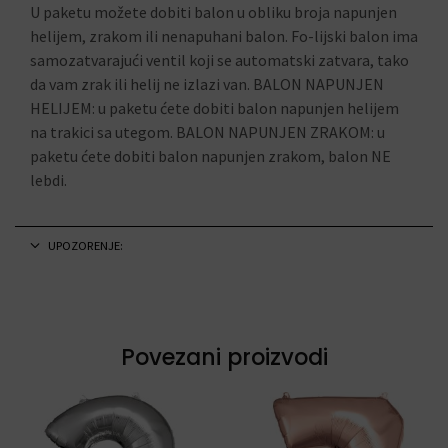
U paketu možete dobiti balon u obliku broja napunjen
helijem, zrakom ili nenapuhani balon. Fo-lijski balon ima
samozatvarajući ventil koji se automatski zatvara, tako
da vam zrak ili helij ne izlazi van. BALON NAPUNJEN
HELIJEM: u paketu ćete dobiti balon napunjen helijem
na trakici sa utegom. BALON NAPUNJEN ZRAKOM: u
paketu ćete dobiti balon napunjen zrakom, balon NE
lebdi.
UPOZORENJE:
Povezani proizvodi