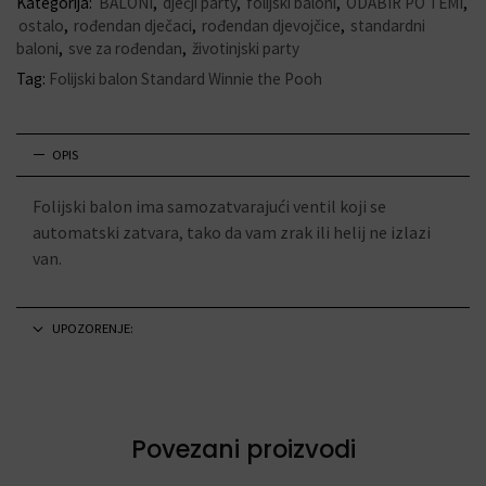
Kategorija:
BALONI
,
dječji party
,
folijski baloni
,
ODABIR PO TEMI
,
ostalo
,
rođendan dječaci
,
rođendan djevojčice
,
standardni
baloni
,
sve za rođendan
,
životinjski party
Tag:
Folijski balon Standard Winnie the Pooh
OPIS
Folijski balon ima samozatvarajući ventil koji se
automatski zatvara, tako da vam zrak ili helij ne izlazi
van.
UPOZORENJE:
Povezani proizvodi