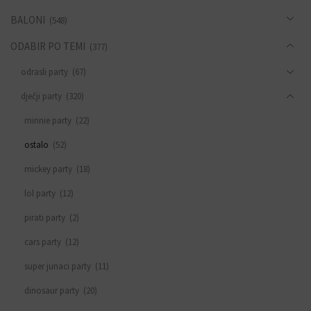
BALONI
(548)
ODABIR PO TEMI
(377)
odrasli party
(67)
dječji party
(320)
minnie party
(22)
ostalo
(52)
mickey party
(18)
lol party
(12)
pirati party
(2)
cars party
(12)
super junaci party
(11)
dinosaur party
(20)