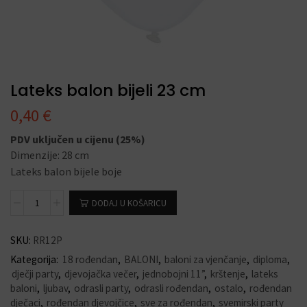
Lateks balon bijeli 23 cm
0,40
€
PDV uključen u cijenu (25%)
Dimenzije: 28 cm
Lateks balon bijele boje
DODAJ U KOŠARICU
SKU:
RR12P
Kategorija:
18 rođendan
,
BALONI
,
baloni za vjenčanje
,
diploma
,
dječji party
,
djevojačka večer
,
jednobojni 11”
,
krštenje
,
lateks
baloni
,
ljubav
,
odrasli party
,
odrasli rođendan
,
ostalo
,
rođendan
dječaci
,
rođendan djevojčice
,
sve za rođendan
,
svemirski party