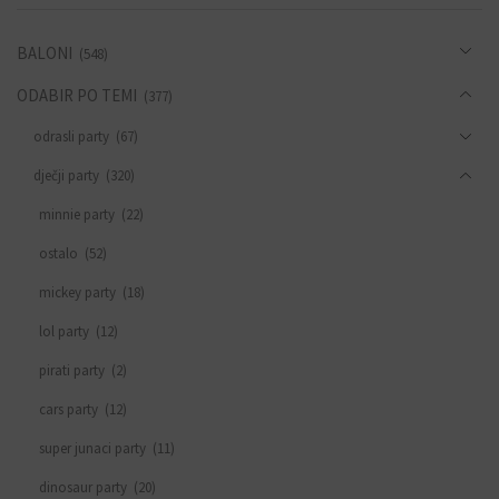
BALONI
(548)
ODABIR PO TEMI
(377)
odrasli party
(67)
dječji party
(320)
minnie party
(22)
ostalo
(52)
mickey party
(18)
lol party
(12)
pirati party
(2)
cars party
(12)
super junaci party
(11)
dinosaur party
(20)