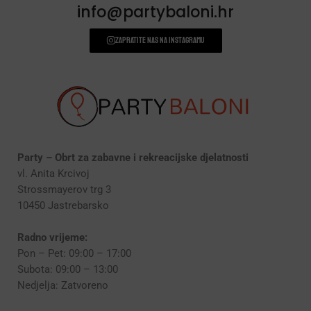
DODACI ZA PROSLAVE
(190)
info@partybaloni.hr
Zapratite nas na instagramu
Party – Obrt za zabavne i rekreacijske djelatnosti
vl. Anita Krcivoj
Strossmayerov trg 3
10450 Jastrebarsko
Radno vrijeme:
Pon – Pet: 09:00 – 17:00
Subota: 09:00 – 13:00
Nedjelja: Zatvoreno