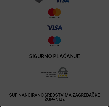
SIGURNO PLAĆANJE
SUFINANCIRANO SREDSTVIMA ZAGREBAČKE
ŽUPANIJE