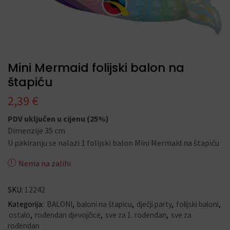
Mini Mermaid folijski balon na
štapiću
2,39
€
PDV uključen u cijenu (25%)
Dimenzije 35 cm
U pakiranju se nalazi 1 folijski balon Mini Mermaid na štapiću
Nema na zalihi
SKU:
12242
Kategorija:
BALONI
,
baloni na štapicu
,
dječji party
,
folijski baloni
,
ostalo
,
rođendan djevojčice
,
sve za 1. rođendan
,
sve za
rođendan