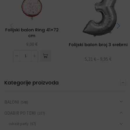
Folijski balon Ring 41×72
cm
9,00
€
Folijski balon broj 3 srebrni
5,31
€
–
9,95
€
Kategorije proizvoda
BALONI
(548)
ODABIR PO TEMI
(377)
odrasli party
(67)