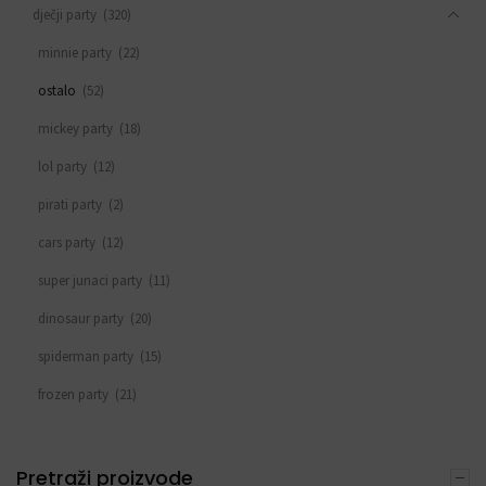
dječji party
(320)
minnie party
(22)
ostalo
(52)
mickey party
(18)
lol party
(12)
pirati party
(2)
cars party
(12)
super junaci party
(11)
dinosaur party
(20)
spiderman party
(15)
frozen party
(21)
svemirski party
(33)
princeza party
(15)
Pretraži proizvode