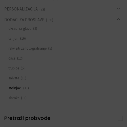
PERSONALIZACIJA
(22)
DODACI ZA PROSLAVE
(190)
ukrasi za glavu
(2)
tanjuri
(16)
rekviziti za fotografiranje
(5)
čaše
(12)
trubice
(5)
salvete
(15)
stolnjaci
(11)
slamke
(11)
zastavice i girlande
(6)
Pretraži proizvode
trake
(4)