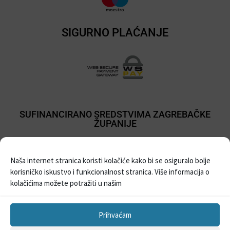
SIGURNO PLAĆANJE
SUFINANCIRANO SREDSTVIMA ZAGREBAČKE
ŽUPANIJE
Naša internet stranica koristi kolačiće kako bi se osiguralo bolje
korisničko iskustvo i funkcionalnost stranica. Više informacija o
kolačićima možete potražiti u našim
Prihvaćam
Sva prava pridržana © 2021
Prodaja balona i pribora za party
| Izrada Web