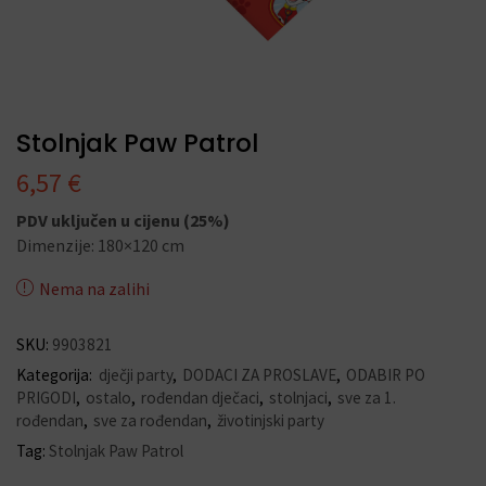
Stolnjak Paw Patrol
6,57
€
PDV uključen u cijenu (25%)
Dimenzije: 180×120 cm
Nema na zalihi
SKU:
9903821
Kategorija:
dječji party
,
DODACI ZA PROSLAVE
,
ODABIR PO
PRIGODI
,
ostalo
,
rođendan dječaci
,
stolnjaci
,
sve za 1.
rođendan
,
sve za rođendan
,
životinjski party
Tag:
Stolnjak Paw Patrol