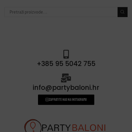
toperi za torte
(11)
konfete i topovi
(13)
banneri i natpisi
(40)
prskalice/fontane za tortu
(3)
svjećice
(54)
+385 95 5042 755
info@partybaloni.hr
Zapratite nas na instagramu