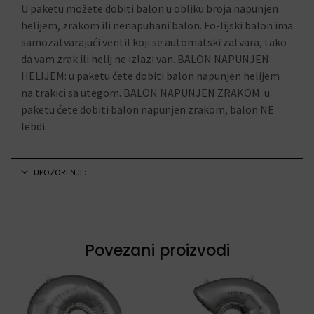
U paketu možete dobiti balon u obliku broja napunjen
helijem, zrakom ili nenapuhani balon. Fo-lijski balon ima
samozatvarajući ventil koji se automatski zatvara, tako
da vam zrak ili helij ne izlazi van. BALON NAPUNJEN
HELIJEM: u paketu ćete dobiti balon napunjen helijem
na trakici sa utegom. BALON NAPUNJEN ZRAKOM: u
paketu ćete dobiti balon napunjen zrakom, balon NE
lebdi.
UPOZORENJE:
Povezani proizvodi