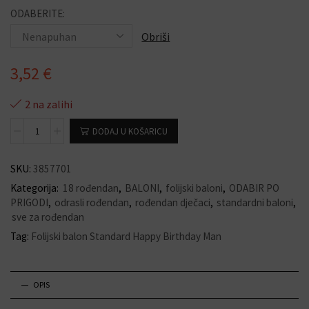
ODABERITE:
Obriši
3,52
€
2 na zalihi
DODAJ U KOŠARICU
SKU:
3857701
Kategorija:
18 rođendan
,
BALONI
,
folijski baloni
,
ODABIR PO
PRIGODI
,
odrasli rođendan
,
rođendan dječaci
,
standardni baloni
,
sve za rođendan
Tag:
Folijski balon Standard Happy Birthday Man
OPIS