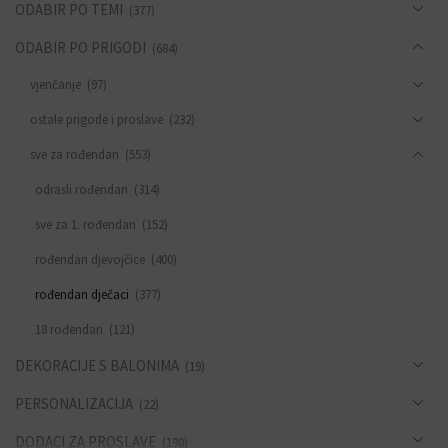
ODABIR PO TEMI
(377)
ODABIR PO PRIGODI
(684)
vjenčanje
(97)
ostale prigode i proslave
(232)
sve za rođendan
(553)
odrasli rođendan
(314)
sve za 1. rođendan
(152)
rođendan djevojčice
(400)
rođendan dječaci
(377)
18 rođendan
(121)
DEKORACIJE S BALONIMA
(19)
PERSONALIZACIJA
(22)
DODACI ZA PROSLAVE
(190)