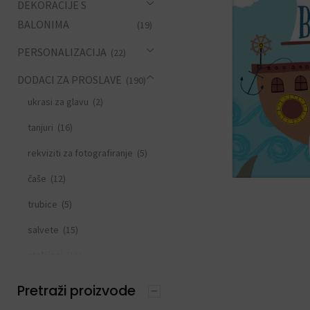
DEKORACIJE S
BALONIMA
(19)
PERSONALIZACIJA
(22)
DODACI ZA PROSLAVE
(190)
ukrasi za glavu
(2)
tanjuri
(16)
rekviziti za fotografiranje
(5)
čaše
(12)
trubice
(5)
salvete
(15)
stolnjaci
(11)
slamke
(11)
Pretraži proizvode
zastavice i girlande
(6)