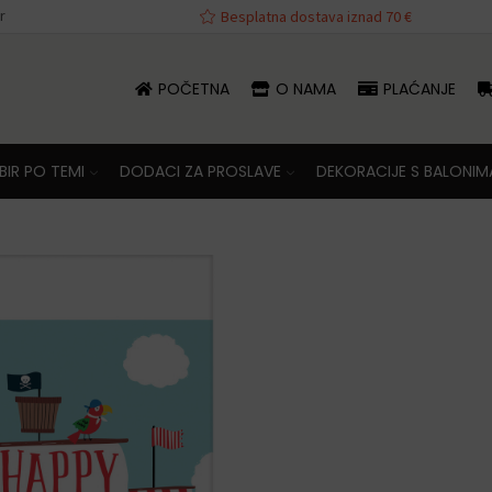
r
va iznad 70 €
Besplatna dostava iznad 70 €
POČETNA
O NAMA
PLAĆANJE
IR PO TEMI
DODACI ZA PROSLAVE
DEKORACIJE S BALONIM