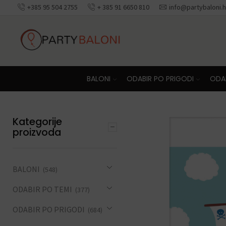
+385 95 504 2755
+ 385 91 6650 810
info@partybaloni.h
Besplatna dosta
BALONI
ODABIR PO PRIGODI
ODAB
Kategorije
proizvoda
BALONI
(548)
ODABIR PO TEMI
(377)
ODABIR PO PRIGODI
(684)