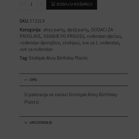
DODAJ U KOŠARICU
SKU:
572219
Kategorija:
ahoy party
,
dječji party
,
DODACI ZA
PROSLAVE
,
ODABIR PO PRIGODI
,
rođendan dječaci
,
rođendan djevojčice
,
stolnjaci
,
sve za 1. rođendan
,
sve za rođendan
Tag:
Stolnjak Ahoy Birthday Plastic
OPIS
U pakiranju se nalazi Stolnjak Ahoy Birthday
Plastic
UPOZORENJE: