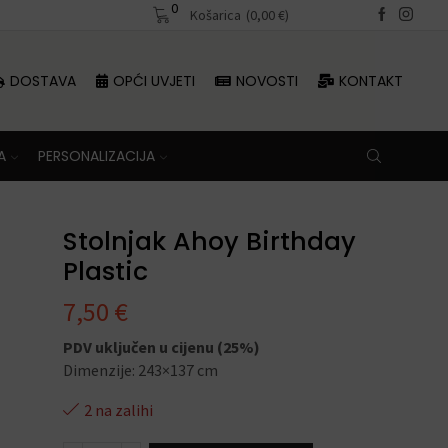
0
Besplatna dostava iznad 70 €
Košarica
(
0,00
€
)
DOSTAVA
OPĆI UVJETI
NOVOSTI
KONTAKT
A
PERSONALIZACIJA
Stolnjak Ahoy Birthday
Plastic
7,50
€
PDV uključen u cijenu (25%)
Dimenzije: 243×137 cm
2 na zalihi