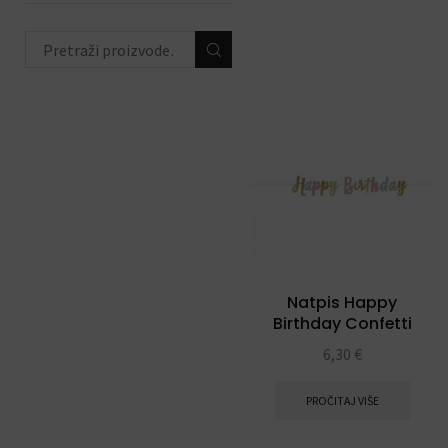
trake
(4)
toperi za torte
(11)
konfete i topovi
(13)
banneri i natpisi
(40)
prskalice/fontane za tortu
(3)
svjećice
(54)
Natpis Happy
Birthday Confetti
6,30
€
PROČITAJ VIŠE