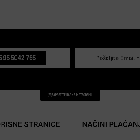
5 95 5042 755
Pošaljite Email n
Zapratite nas na instagramu
RISNE STRANICE
NAČINI PLAĆAN