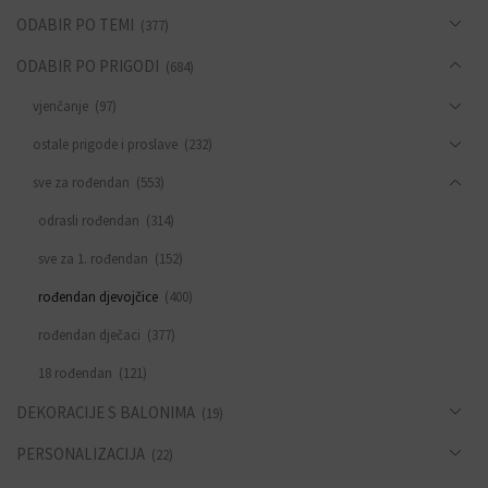
ODABIR PO TEMI
(377)
ODABIR PO PRIGODI
(684)
vjenčanje
(97)
ostale prigode i proslave
(232)
sve za rođendan
(553)
odrasli rođendan
(314)
sve za 1. rođendan
(152)
rođendan djevojčice
(400)
rođendan dječaci
(377)
18 rođendan
(121)
DEKORACIJE S BALONIMA
(19)
PERSONALIZACIJA
(22)