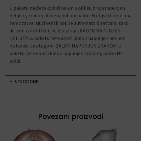
U paketu možete dobiti balon u obliku broja napunjen
helijem, zrakom ili nenapuhani balon. Fo-lijski balon ima
samozatvarajući ventil koji se automatski zatvara, tako
da vam zrak ili helij ne izlazi van. BALON NAPUNJEN
HELIJEM: u paketu ćete dobiti balon napunjen helijem
na trakici sa utegom. BALON NAPUNJEN ZRAKOM: u
paketu ćete dobiti balon napunjen zrakom, balon NE
lebdi.
UPOZORENJE:
Povezani proizvodi