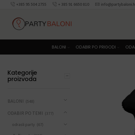
+385 95 504 2755
+ 385 91 6650 810
info@partybaloni.h
Besplatna dosta
BALONI
ODABIR PO PRIGODI
ODAB
Kategorije
proizvoda
BALONI
(548)
ODABIR PO TEMI
(377)
odrasli party
(67)