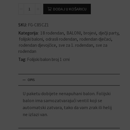
DODAJ U KOŠARICU
SKU:
FG-C85CZ1
Kategorija:
18 rođendan
,
BALONI
,
brojevi
,
dječji party
,
folijski baloni
,
odrasli rođendan
,
rođendan dječaci
,
rođendan djevojčice
,
sve za 1. rođendan
,
sve za
rođendan
Tag:
Folijski balon broj 1 crni
OPIS
U paketu dobijete nenapuhani balon. Folijski
balon ima samozatvarajući ventil koji se
automatski zatvara, tako da vam zrak ili helij
ne izlazi van.