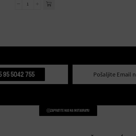
5 95 5042 755
Pošaljite Email n
Zapratite nas na instagramu