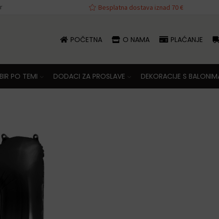
r
va iznad 70 €
Besplatna dostava iznad 70 €
POČETNA
O NAMA
PLAĆANJE
IR PO TEMI
DODACI ZA PROSLAVE
DEKORACIJE S BALONIM