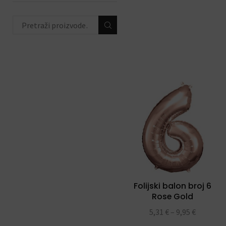
životinjski party
(44)
peppa pig party
(16)
hello kitty party
(12)
unicorn party
(23)
ahoy party
(8)
ODABIR PO PRIGODI
(684)
DEKORACIJE S
BALONIMA
(19)
PERSONALIZACIJA
(22)
Folijski balon broj 6
DODACI ZA PROSLAVE
(190)
Rose Gold
5,31
€
–
9,95
€