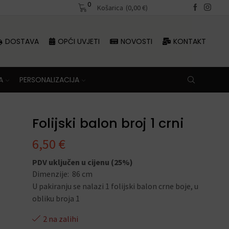
0
Besplatna dostava iznad 70 €
Košarica
(
0,00
€
)
DOSTAVA
OPĆI UVJETI
NOVOSTI
KONTAKT
A
PERSONALIZACIJA
Folijski balon broj 1 crni
6,50
€
PDV uključen u cijenu (25%)
Dimenzije: 86 cm
U pakiranju se nalazi 1 folijski balon crne boje, u
obliku broja 1
2 na zalihi