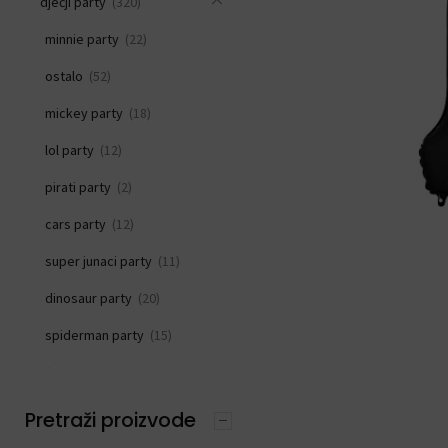
dječji party
(320)
minnie party
(22)
ostalo
(52)
mickey party
(18)
lol party
(12)
pirati party
(2)
cars party
(12)
super junaci party
(11)
dinosaur party
(20)
spiderman party
(15)
frozen party
(21)
svemirski party
(33)
Pretraži proizvode
princeza party
(15)