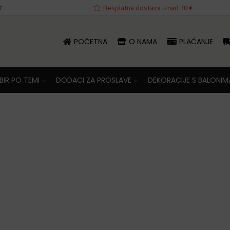
r
va iznad 70 €
Besplatna dostava iznad 70 €
POČETNA
O NAMA
PLAĆANJE
IR PO TEMI
DODACI ZA PROSLAVE
DEKORACIJE S BALONIM