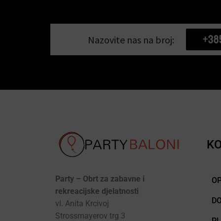
+38
Nazovite nas na broj:
KO
Party – Obrt za zabavne i
OP
rekreacijske djelatnosti
D
vl. Anita Krcivoj
Strossmayerov trg 3
P