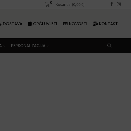
0
Besplatna dostava iznad 70 €
Košarica
(
0,00
€
)
DOSTAVA
OPĆI UVJETI
NOVOSTI
KONTAKT
A
PERSONALIZACIJA