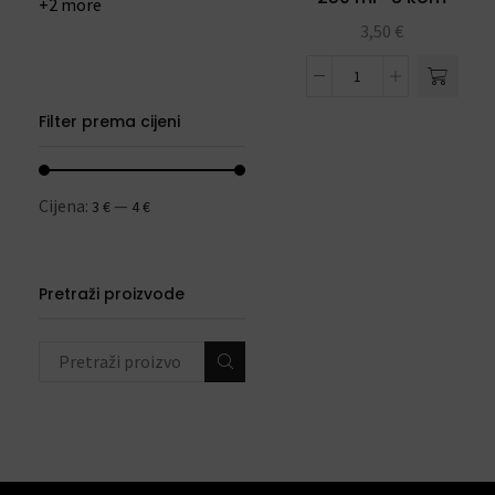
+2 more
3,50
€
Filter prema cijeni
Cijena:
—
3 €
4 €
Pretraži proizvode