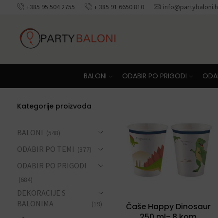
+385 95 504 2755
+ 385 91 6650 810
info@partybaloni.h
Besplatna dosta
BALONI
ODABIR PO PRIGODI
ODAB
Kategorije proizvoda
BALONI
(548)
ODABIR PO TEMI
(377)
ODABIR PO PRIGODI
(684)
DEKORACIJE S
BALONIMA
(19)
Čaše Happy Dinosaur
250 ml- 8 kom