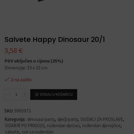
Salvete Happy Dinosaur 20/1
3,58
€
PDV uključen u cijenu (25%)
Dimenzije: 33 x 33 cm
2 na zalihi
DODAJ U KOŠARICU
SKU:
9903973
Kategorija:
dinosaur party
,
dječji party
,
DODACI ZA PROSLAVE
,
ODABIR PO PRIGODI
,
rođendan dječaci
,
rođendan djevojčice
,
salvete
,
sve za rođendan