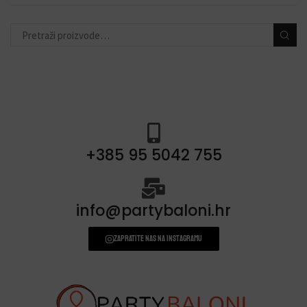
toperi za torte
(11)
konfete i topovi
(13)
banneri i natpisi
(40)
prskalice/fontane za tortu
(3)
svjećice
(54)
+385 95 5042 755
info@partybaloni.hr
Zapratite nas na instagramu