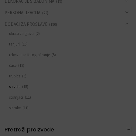
DEKORACIJE S BALONIMA
(19)
PERSONALIZACIJA
(22)
DODACI ZA PROSLAVE
(190)
ukrasi za glavu
(2)
tanjuri
(16)
rekviziti za fotografiranje
(5)
čaše
(12)
trubice
(5)
salvete
(15)
stolnjaci
(11)
slamke
(11)
zastavice i girlande
(6)
Pretraži proizvode
trake
(4)