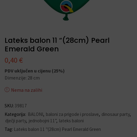
Lateks balon 11 “(28cm) Pearl
Emerald Green
0,40
€
PDV uključen u cijenu (25%)
Dimenzije: 28 cm
Nema na zalihi
SKU:
39817
Kategorija:
BALONI
,
baloni za prigode i proslave
,
dinosaur party
,
dječji party
,
jednobojni 11”
,
lateks baloni
Tag:
Lateks balon 11 "(28cm) Pearl Emerald Green