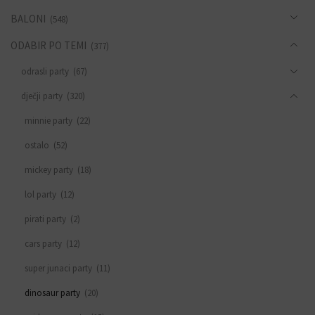
BALONI
(548)
ODABIR PO TEMI
(377)
odrasli party
(67)
dječji party
(320)
minnie party
(22)
ostalo
(52)
mickey party
(18)
lol party
(12)
pirati party
(2)
cars party
(12)
super junaci party
(11)
dinosaur party
(20)